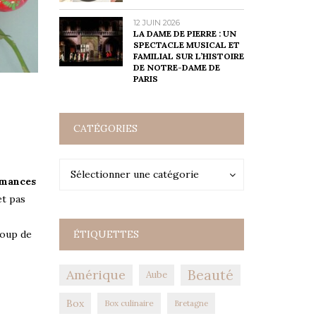
12 JUIN 2026
LA DAME DE PIERRE : UN
SPECTACLE MUSICAL ET
FAMILIAL SUR L’HISTOIRE
DE NOTRE-DAME DE
PARIS
CATÉGORIES
Catégories
Catégories
Sélectionner une catégorie
mances
t pas
ÉTIQUETTES
coup de
Amérique
Beauté
Aube
Box
Box culinaire
Bretagne