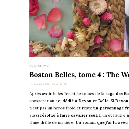
22 MAI 2025
Boston Belles, tome 4 : The Wo
In
CULTURE
,
LECTURE
Après avoir lu les 1er et 2e tomes de la
saga des
Bo
consacrer au
4e, dédié à Devon et Belle
. Si
Devon 
n’est pas un héros froid et reste
un personnage fr
aussi
résolue à faire cavalier seul
. L’un et l’autre
d’une drôle de manière.
Un roman que j’ai lu avec p