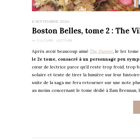
6 SEPTEMBRE 2024
Boston Belles, tome 2 : The Vil
In
CULTURE
,
LECTURE
Après avoir beaucoup aimé
The Hunter
, le 1er tome
le 2e tome, consacré à un personnage peu sympa
cœur de lectrice parce qu’il reste trop froid, trop br
solaire et tente de tirer la lumière sur leur histoir
suite de la saga me fera retourner sur une note plus
au moins concernant le tome dédié à Sam Brennan, loi