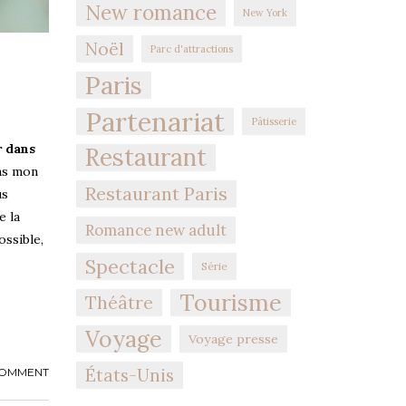
New romance
New York
Noël
Parc d'attractions
Paris
Partenariat
Pâtisserie
 dans
Restaurant
ans mon
Restaurant Paris
us
e la
Romance new adult
ossible,
Spectacle
Série
Tourisme
Théâtre
Voyage
Voyage presse
États-Unis
COMMENT