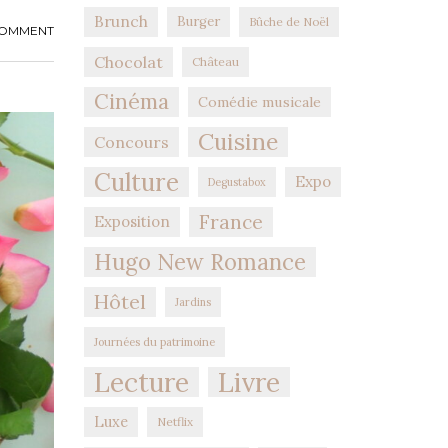
Brunch
Burger
Bûche de Noël
COMMENT
Chocolat
Château
Cinéma
Comédie musicale
Cuisine
Concours
Culture
Expo
Degustabox
France
Exposition
Hugo New Romance
Hôtel
Jardins
Journées du patrimoine
Lecture
Livre
Luxe
Netflix