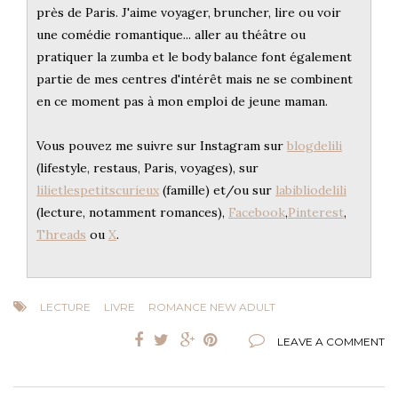
près de Paris. J'aime voyager, bruncher, lire ou voir
une comédie romantique... aller au théâtre ou
pratiquer la zumba et le body balance font également
partie de mes centres d'intérêt mais ne se combinent
en ce moment pas à mon emploi de jeune maman.
Vous pouvez me suivre sur Instagram sur
blogdelili
(lifestyle, restaus, Paris, voyages), sur
lilietlespetitscurieux
(famille) et/ou sur
labibliodelili
(lecture, notamment romances),
Facebook
,
Pinterest
,
Threads
ou
X
.
LECTURE
LIVRE
ROMANCE NEW ADULT
LEAVE A COMMENT