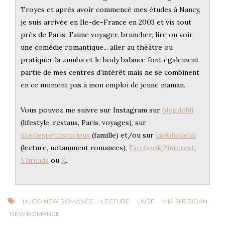
Troyes et après avoir commencé mes études à Nancy,
je suis arrivée en Ile-de-France en 2003 et vis tout
près de Paris. J'aime voyager, bruncher, lire ou voir
une comédie romantique... aller au théâtre ou
pratiquer la zumba et le body balance font également
partie de mes centres d'intérêt mais ne se combinent
en ce moment pas à mon emploi de jeune maman.
Vous pouvez me suivre sur Instagram sur
blogdelili
(lifestyle, restaus, Paris, voyages), sur
lilietlespetitscurieux
(famille) et/ou sur
labibliodelili
(lecture, notamment romances),
Facebook
,
Pinterest
,
Threads
ou
X
.
HUGO NEW ROMANCE
LECTURE
LIVRE
MIA SHERIDAN
NEW ROMANCE