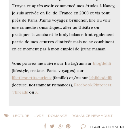
Troyes et après avoir commencé mes études à Nancy,
je suis arrivée en Ile-de-France en 2003 et vis tout
près de Paris. J'aime voyager, bruncher, lire ou voir
une comédie romantique... aller au théâtre ou
pratiquer la zumba et le body balance font également
partie de mes centres d'intérêt mais ne se combinent
en ce moment pas à mon emploi de jeune maman.
Vous pouvez me suivre sur Instagram sur
blogdelili
(lifestyle, restaus, Paris, voyages), sur
lilietlespetitscurieux
(famille) et/ou sur
labibliodelili
(lecture, notamment romances),
Facebook
,
Pinterest
,
Threads
ou
X
.
LECTURE
LIVRE
ROMANCE
ROMANCE NEW ADULT
LEAVE A COMMENT