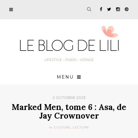
LIFESTYLE – PARIS – VOYAGE
MENU
2 OCTOBRE 2023
Marked Men, tome 6 : Asa, de
Jay Crownover
In
CULTURE
,
LECTURE