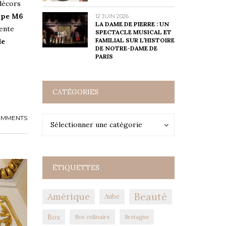
décors
upe M6
12 JUIN 2026
LA DAME DE PIERRE : UN
tente
SPECTACLE MUSICAL ET
FAMILIAL SUR L’HISTOIRE
de
DE NOTRE-DAME DE
PARIS
CATÉGORIES
OMMENTS
Catégories
Catégories
Sélectionner une catégorie
ÉTIQUETTES
Amérique
Beauté
Aube
Box
Box culinaire
Bretagne