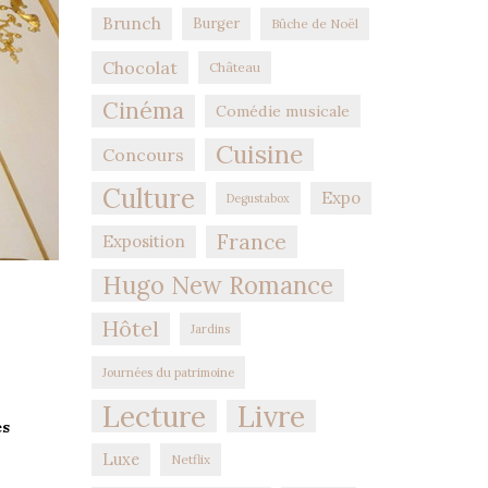
Brunch
Burger
Bûche de Noël
Chocolat
Château
Cinéma
Comédie musicale
Cuisine
Concours
Culture
Expo
Degustabox
France
Exposition
Hugo New Romance
Hôtel
Jardins
Journées du patrimoine
Lecture
Livre
es
Luxe
Netflix