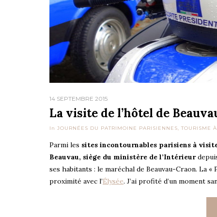
14 SEPTEMBRE 2015
La visite de l’hôtel de Beauvau
In
JOURNÉES DU PATRIMOINE PARISIENNES
,
TOURISME À
Parmi les
sites incontournables parisiens à visi
Beauvau, siège du ministère de l’Intérieur
depuis
ses habitants : le maréchal de Beauvau-Craon. La « P
proximité avec l’
Élysée
. J’ai profité d’un moment sans