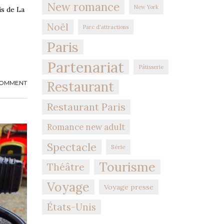
New romance
New York
is de La
Noël
Parc d'attractions
Paris
Partenariat
Pâtisserie
Restaurant
COMMENT
Restaurant Paris
Romance new adult
Spectacle
Série
Tourisme
Théâtre
Voyage
Voyage presse
États-Unis