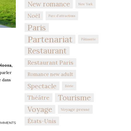
New romance
New York
Noël
Parc d'attractions
Paris
Partenariat
Pâtisserie
Restaurant
Restaurant Paris
Noosa,
 parler
Romance new adult
e dans
Spectacle
Série
Tourisme
Théâtre
Voyage
Voyage presse
États-Unis
OMMENTS