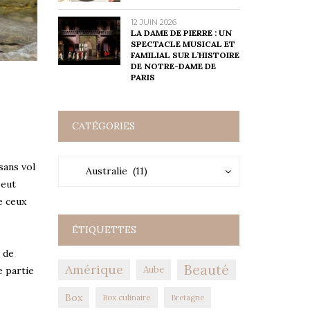
12 JUIN 2026
LA DAME DE PIERRE : UN
SPECTACLE MUSICAL ET
FAMILIAL SUR L’HISTOIRE
DE NOTRE-DAME DE
PARIS
CATÉGORIES
Catégories
Catégories
sans vol
Australie (11)
peut
e ceux
ÉTIQUETTES
 de
Amérique
Beauté
Aube
e partie
Box
Box culinaire
Bretagne