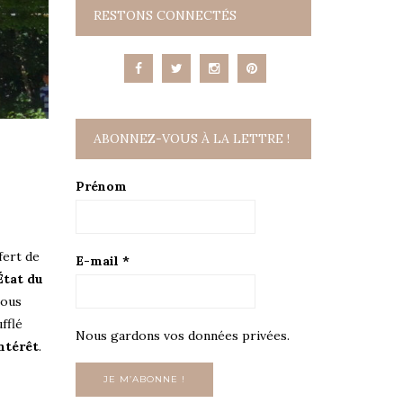
RESTONS CONNECTÉS
ABONNEZ-VOUS À LA LETTRE !
Prénom
fert de
E-mail
*
État du
Nous
fflé
Nous gardons vos données privées.
ntérêt
.