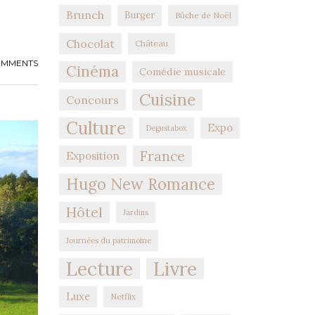
Brunch
Burger
Bûche de Noël
Chocolat
Château
COMMENTS
Cinéma
Comédie musicale
Cuisine
Concours
Culture
Expo
Degustabox
France
Exposition
Hugo New Romance
Hôtel
Jardins
Journées du patrimoine
Lecture
Livre
Luxe
Netflix