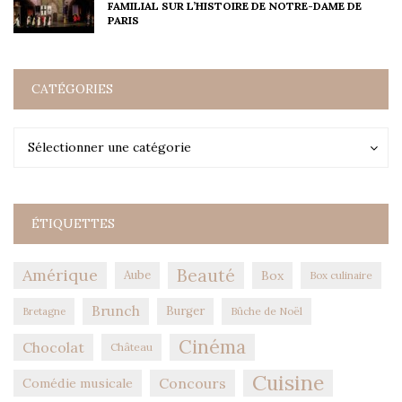
FAMILIAL SUR L’HISTOIRE DE NOTRE-DAME DE
PARIS
CATÉGORIES
Catégories
Catégories
Sélectionner une catégorie
ÉTIQUETTES
Amérique
Beauté
Aube
Box
Box culinaire
Brunch
Burger
Bûche de Noël
Bretagne
Cinéma
Chocolat
Château
Cuisine
Concours
Comédie musicale