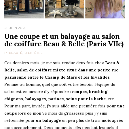
26 JUIN 2025
Une coupe et un balayage au salon
de coiffure Beau & Belle (Paris VIIe)
In
BEAUTÉ
,
BIEN-ÊTRE
Ces derniers mois, je me suis rendue deux fois chez
Beau &
Belle, salon de coiffure mixte situé dans une petite rue
parisienne entre le Champ de Mars et les Invalides
.
Femme ou homme, quel que soit votre besoin, l’équipe du
salon est en mesure d’y répondre :
coupes, brushing,
chignons, balayages, patines, soins pour la barbe
, etc.
Pour ma part, invitée, j’y suis allée une première fois pour
une
coupe
lors de mon 9e mois de grossesse puis j’y suis
retournée pour
un balayage
un peu plus de trois mois après
mon accouchement. Deux moments clés pendant lesquels il