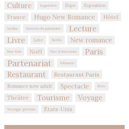
Culture
Expo
Exposition
Degustabox
Hugo New Romance
Hôtel
France
Lecture
Jardins
Journées du patrimoine
Livre
New romance
Luxe
Netflix
Paris
Noël
New York
Parc d'attractions
Partenariat
Pâtisserie
Restaurant
Restaurant Paris
Spectacle
Romance new adult
Série
Tourisme
Voyage
Théâtre
États-Unis
Voyage presse