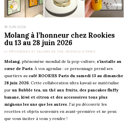
18 JUIN 2026
Molang à l’honneur chez Rookies
du 13 au 28 juin 2026
In
PÂTISSERIES ET SALONS DE THÉ
,
RESTAUS À PARIS
Molang
, phénomène mondial de la pop-culture,
s’installe au
cœur de Paris
. À vos agendas : ce personnage prend ses
quartiers au
café ROOK!ES Paris du samedi 13 au dimanche
28 juin 2026
. Cette collaboration ultra kawaii se matérialise
par
un Bubble tea, un thé aux fruits, des pancakes fluffy
banane, kiwi et citron et des accessoires tous plus
mignons les uns que les autres
. J’ai pu découvrir les
recettes et objets souvenirs en avant-première et ne peux
que vous inciter à vous y rendre !