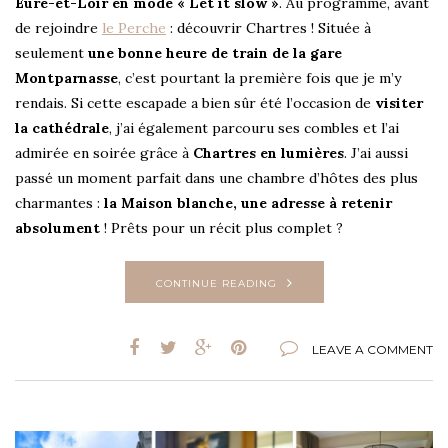
Eure-et-Loir en mode « Let it slow »
. Au programme, avant
de rejoindre
le Perche
: découvrir Chartres ! Située à
seulement
une bonne heure de train de la gare
Montparnasse
, c’est pourtant la première fois que je m’y
rendais. Si cette escapade a bien sûr été l’occasion de
visiter
la cathédrale
, j’ai également parcouru ses combles et l’ai
admirée en soirée grâce à
Chartres en lumières
. J’ai aussi
passé un moment parfait dans une chambre d’hôtes des plus
charmantes :
la Maison blanche, une adresse à retenir
absolument
! Prêts pour un récit plus complet ?
CONTINUE READING
LEAVE A COMMENT