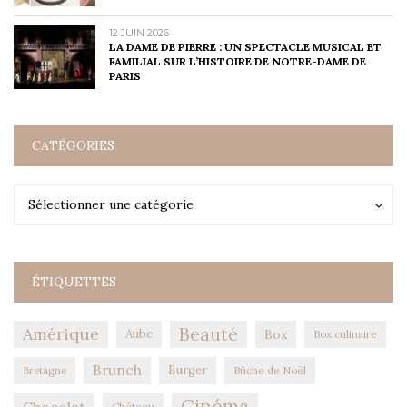
12 JUIN 2026
LA DAME DE PIERRE : UN SPECTACLE MUSICAL ET
FAMILIAL SUR L’HISTOIRE DE NOTRE-DAME DE
PARIS
CATÉGORIES
Catégories
Catégories
Sélectionner une catégorie
ÉTIQUETTES
Amérique
Beauté
Aube
Box
Box culinaire
Brunch
Burger
Bûche de Noël
Bretagne
Cinéma
Château