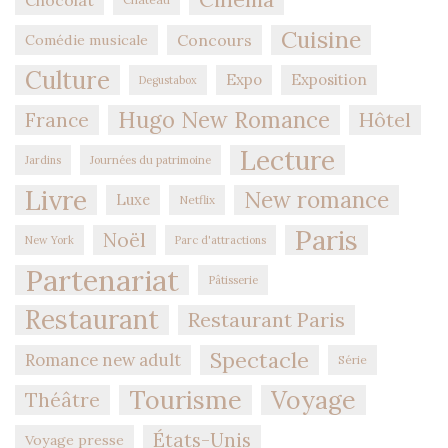
Chocolat
Cuisine
Concours
Comédie musicale
Culture
Expo
Exposition
Degustabox
Hugo New Romance
Hôtel
France
Lecture
Jardins
Journées du patrimoine
Livre
New romance
Luxe
Netflix
Paris
Noël
New York
Parc d'attractions
Partenariat
Pâtisserie
Restaurant
Restaurant Paris
Spectacle
Romance new adult
Série
Tourisme
Voyage
Théâtre
États-Unis
Voyage presse