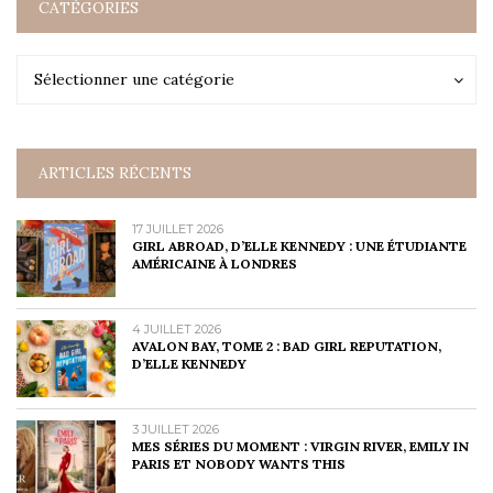
CATÉGORIES
Catégories
Catégories
Sélectionner une catégorie
ARTICLES RÉCENTS
17 JUILLET 2026
GIRL ABROAD, D’ELLE KENNEDY : UNE ÉTUDIANTE
AMÉRICAINE À LONDRES
4 JUILLET 2026
AVALON BAY, TOME 2 : BAD GIRL REPUTATION,
D’ELLE KENNEDY
3 JUILLET 2026
MES SÉRIES DU MOMENT : VIRGIN RIVER, EMILY IN
PARIS ET NOBODY WANTS THIS