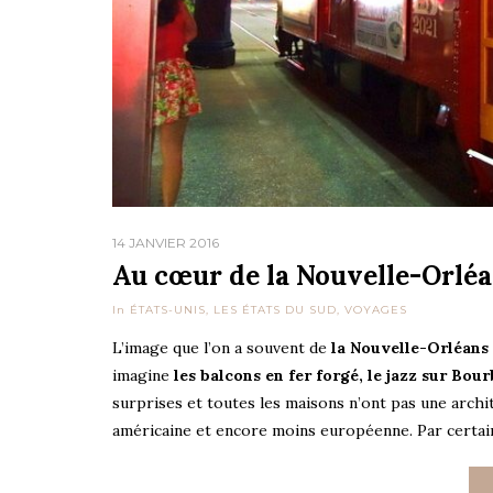
14 JANVIER 2016
Au cœur de la Nouvelle-Orléa
In
ÉTATS-UNIS
,
LES ÉTATS DU SUD
,
VOYAGES
L’image que l’on a souvent de
la Nouvelle-Orléans
imagine
les balcons en fer forgé, le jazz sur Bou
surprises et toutes les maisons n’ont pas une archi
américaine et encore moins européenne. Par certains