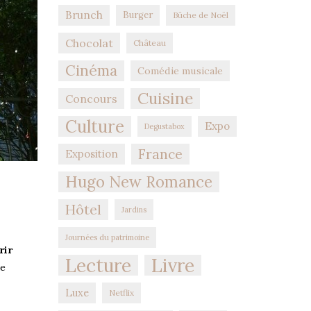
Brunch
Burger
Bûche de Noël
Chocolat
Château
Cinéma
Comédie musicale
Cuisine
Concours
Culture
Expo
Degustabox
France
Exposition
Hugo New Romance
Hôtel
Jardins
Journées du patrimoine
rir
Lecture
Livre
de
Luxe
Netflix