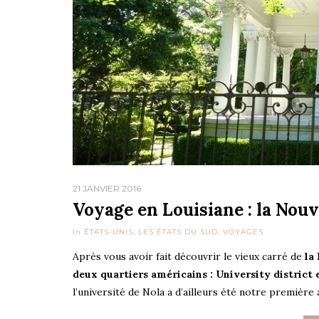
21 JANVIER 2016
Voyage en Louisiane : la Nouv
In
ÉTATS-UNIS
,
LES ÉTATS DU SUD
,
VOYAGES
Après vous avoir fait découvrir le vieux carré de
la 
deux quartiers américains : University district 
l’université de Nola a d’ailleurs été notre première 