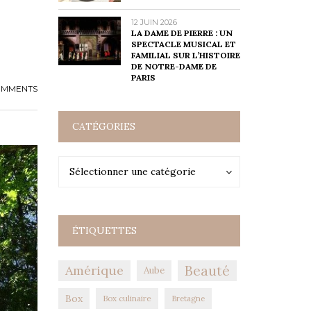
12 JUIN 2026
LA DAME DE PIERRE : UN
SPECTACLE MUSICAL ET
FAMILIAL SUR L’HISTOIRE
DE NOTRE-DAME DE
PARIS
OMMENTS
CATÉGORIES
Catégories
Catégories
Sélectionner une catégorie
ÉTIQUETTES
Amérique
Beauté
Aube
Box
Box culinaire
Bretagne