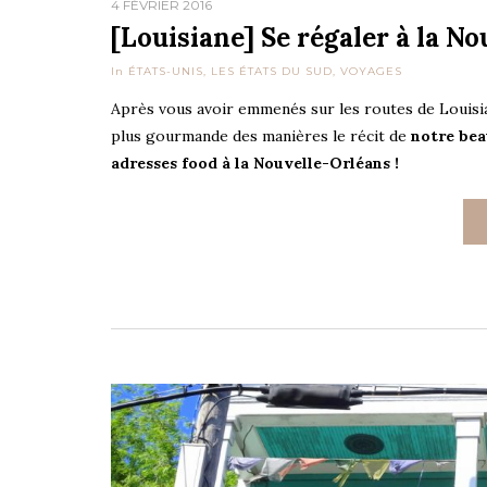
4 FÉVRIER 2016
[Louisiane] Se régaler à la N
In
ÉTATS-UNIS
,
LES ÉTATS DU SUD
,
VOYAGES
Après vous avoir emmenés sur les routes de Louisian
plus gourmande des manières le récit de
notre bea
adresses food à la Nouvelle-Orléans !