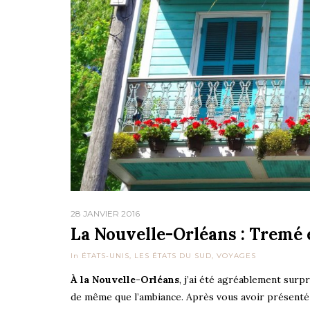
28 JANVIER 2016
La Nouvelle-Orléans : Tremé 
In
ÉTATS-UNIS
,
LES ÉTATS DU SUD
,
VOYAGES
À la Nouvelle-Orléans
, j’ai été agréablement surpr
de même que l’ambiance. Après vous avoir présent