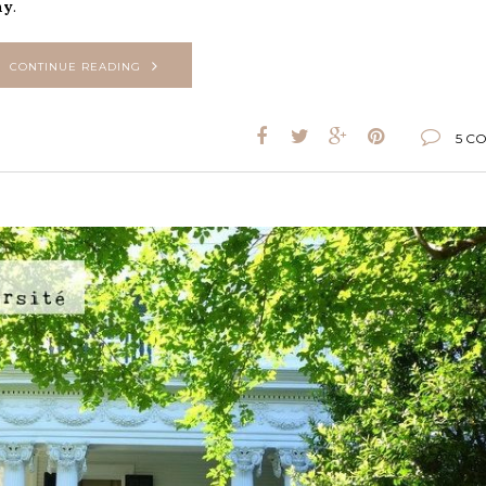
ny
.
CONTINUE READING
5 C