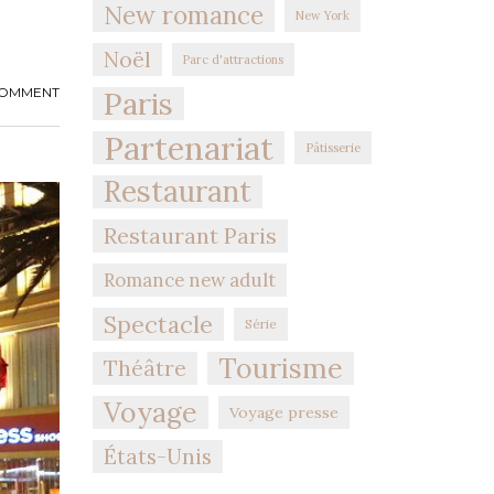
New romance
New York
Noël
Parc d'attractions
Paris
COMMENT
Partenariat
Pâtisserie
Restaurant
Restaurant Paris
Romance new adult
Spectacle
Série
Tourisme
Théâtre
Voyage
Voyage presse
États-Unis