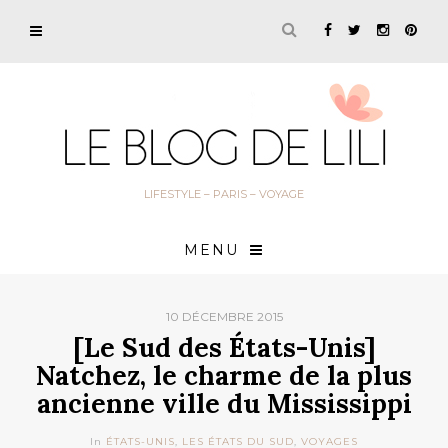
LIFESTYLE – PARIS – VOYAGE
MENU
10 DÉCEMBRE 2015
[Le Sud des États-Unis]
Natchez, le charme de la plus
ancienne ville du Mississippi
In
ÉTATS-UNIS
,
LES ÉTATS DU SUD
,
VOYAGES