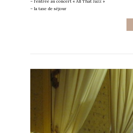
– l’entrée au concert « All That Jazz »
– la taxe de séjour