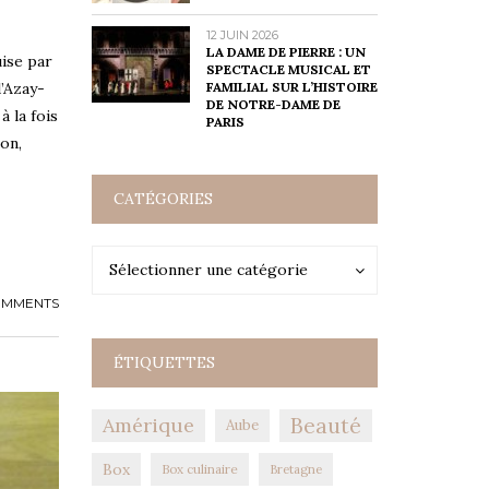
12 JUIN 2026
LA DAME DE PIERRE : UN
uise par
SPECTACLE MUSICAL ET
FAMILIAL SUR L’HISTOIRE
d’Azay-
DE NOTRE-DAME DE
 la fois
PARIS
on,
CATÉGORIES
Catégories
Catégories
Sélectionner une catégorie
OMMENTS
ÉTIQUETTES
Amérique
Beauté
Aube
Box
Box culinaire
Bretagne