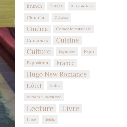
Brunch
Burger
Bûche de Noël
Chocolat
Château
Cinéma
Comédie musicale
Cuisine
Concours
Culture
Expo
Degustabox
France
Exposition
Hugo New Romance
Hôtel
Jardins
Journées du patrimoine
Lecture
Livre
Luxe
Netflix