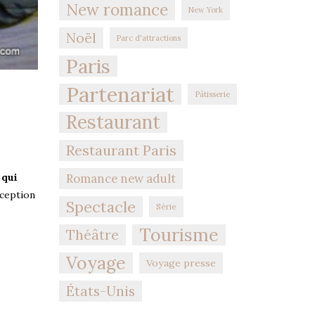
New romance
New York
Noël
Parc d'attractions
Paris
Partenariat
Pâtisserie
Restaurant
Restaurant Paris
Romance new adult
 qui
exception
Spectacle
Série
Tourisme
Théâtre
Voyage
Voyage presse
États-Unis