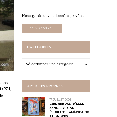
Nous gardons vos données privées.
CATÉGORIES
Catégories
Catégories
Sélectionner une catégorie
emier
ARTICLES RÉCENTS
s XII,
le
17 JUILLET 2026
GIRL ABROAD, D’ELLE
KENNEDY : UNE
ÉTUDIANTE AMÉRICAINE
À LONDRES