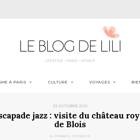
LIFESTYLE – PARIS – VOYAGE
SME À PARIS
CULTURE
VOYAGES
BIE
23 OCTOBRE 2012
scapade jazz : visite du château roy
de Blois
In
FRANCE
,
VOYAGES