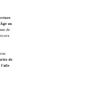
tecture
Âge au
enne de
décors
reux
artie de
l’aile