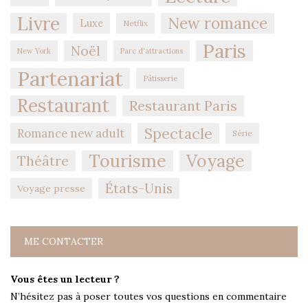
Livre
New romance
Luxe
Netflix
Paris
Noël
New York
Parc d'attractions
Partenariat
Pâtisserie
Restaurant
Restaurant Paris
Spectacle
Romance new adult
Série
Tourisme
Voyage
Théâtre
États-Unis
Voyage presse
ME CONTACTER
Vous êtes un lecteur ?
N’hésitez pas à poser toutes vos questions en commentaire