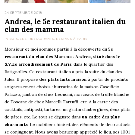
24 SEPTEMBRE 2018
Andrea, le 5e restaurant italien du
clan des mamma
In
BURGERS
,
RESTAURANTS
,
RESTAUS À PARIS
Monsieur et moi sommes partis à la découverte du
5e
restaurant du clan des Mamma : Andrea, situé dans le
XVIIe arrondissement de Paris
, dans le quartier des
Batignolles. Ce restaurant italien a pris la suite du clan des
Jules. Il propose
des plats faits maison
à partir de produits
soigneusement choisis : burratina de la maison Caseificio
Palazzo, jambon de chez Leoncini, morceaux de truffe blanche
de Toscane de chez Marcelli Tartuffi, etc. A la carte : des
cocktails, antipasti, tartares, un gratin d’aubergines, deux plats
de pâtes, etc. Le tout se déguste dans
un cadre des plus
charmants
. Le mobilier chiné et des éléments de déco actuels
se conjuguent. Nous avons beaucoup apprécié le lieu, ses 1001