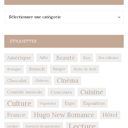
Catégories
Catégories
Sélectionner une catégorie
ÉTIQUETTES
Amérique
Beauté
Aube
Box
Box culinaire
Brunch
Burger
Bûche de Noël
Bretagne
Cinéma
Chocolat
Château
Cuisine
Concours
Comédie musicale
Culture
Expo
Exposition
Degustabox
Hugo New Romance
Hôtel
France
Lecture
Jardins
Journées du patrimoine