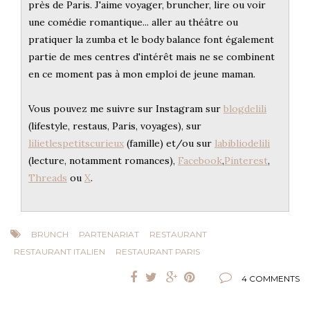
près de Paris. J'aime voyager, bruncher, lire ou voir
une comédie romantique... aller au théâtre ou
pratiquer la zumba et le body balance font également
partie de mes centres d'intérêt mais ne se combinent
en ce moment pas à mon emploi de jeune maman.
Vous pouvez me suivre sur Instagram sur
blogdelili
(lifestyle, restaus, Paris, voyages), sur
lilietlespetitscurieux
(famille) et/ou sur
labibliodelili
(lecture, notamment romances),
Facebook
,
Pinterest
,
Threads
ou
X
.
BRUNCH
PARTENARIAT
RESTAURANT
RESTAURANT ITALIEN
RESTAURANT PARIS
4 COMMENTS