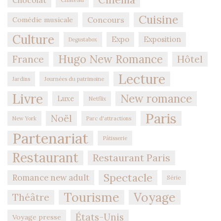
Chocolat
Cuisine
Concours
Comédie musicale
Culture
Expo
Exposition
Degustabox
Hugo New Romance
Hôtel
France
Lecture
Jardins
Journées du patrimoine
Livre
New romance
Luxe
Netflix
Paris
Noël
New York
Parc d'attractions
Partenariat
Pâtisserie
Restaurant
Restaurant Paris
Spectacle
Romance new adult
Série
Tourisme
Voyage
Théâtre
États-Unis
Voyage presse