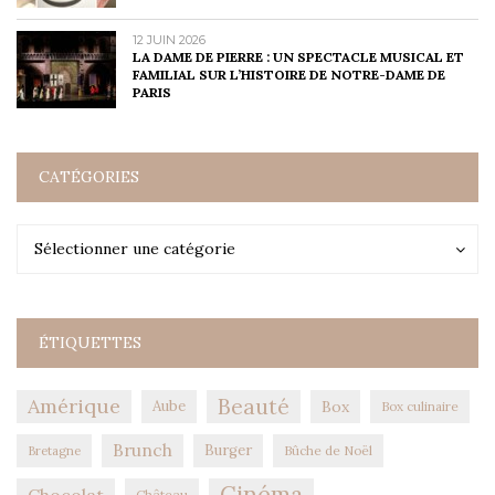
12 JUIN 2026
LA DAME DE PIERRE : UN SPECTACLE MUSICAL ET
FAMILIAL SUR L’HISTOIRE DE NOTRE-DAME DE
PARIS
CATÉGORIES
Catégories
Catégories
Sélectionner une catégorie
ÉTIQUETTES
Amérique
Beauté
Aube
Box
Box culinaire
Brunch
Burger
Bûche de Noël
Bretagne
Cinéma
Château