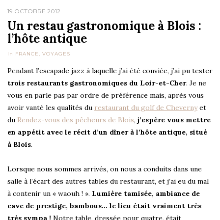
19 OCTOBRE 2012
Un restau gastronomique à Blois :
l’hôte antique
In
FRANCE
,
VOYAGES
Pendant l’escapade jazz à laquelle j’ai été conviée, j’ai pu tester
trois restaurants gastronomiques du Loir-et-Cher
. Je ne
vous en parle pas par ordre de préférence mais, après vous
avoir vanté les qualités du
restaurant du golf de Cheverny
et
du
Rendez-vous des pêcheurs de Blois
,
j’espère vous mettre
en appétit avec le récit d’un dîner à l’hôte antique, situé
à Blois
.
Lorsque nous sommes arrivés, on nous a conduits dans une
salle à l’écart des autres tables du restaurant, et j’ai eu du mal
à contenir un « waouh ! ».
Lumière tamisée, ambiance de
cave de prestige, bambous… le lieu était vraiment très
très sympa !
Notre table, dressée pour quatre, était