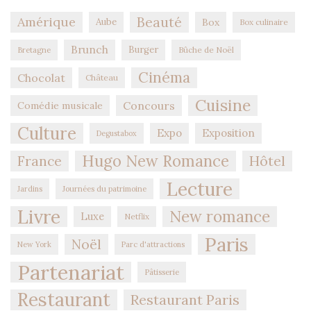
Amérique
Beauté
Aube
Box
Box culinaire
Brunch
Burger
Bûche de Noël
Bretagne
Cinéma
Chocolat
Château
Cuisine
Concours
Comédie musicale
Culture
Expo
Exposition
Degustabox
Hugo New Romance
Hôtel
France
Lecture
Jardins
Journées du patrimoine
Livre
New romance
Luxe
Netflix
Paris
Noël
New York
Parc d'attractions
Partenariat
Pâtisserie
Restaurant
Restaurant Paris