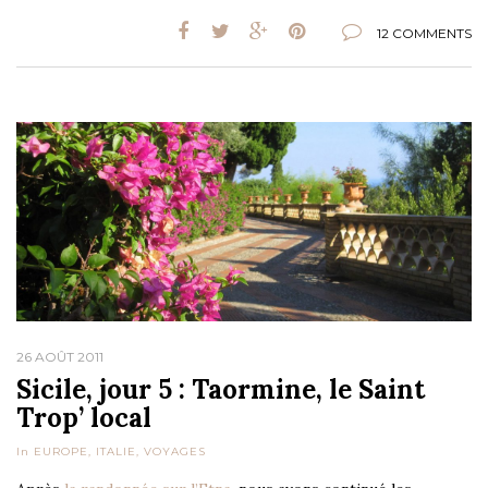
12 COMMENTS
26 AOÛT 2011
Sicile, jour 5 : Taormine, le Saint
Trop’ local
In
EUROPE
,
ITALIE
,
VOYAGES