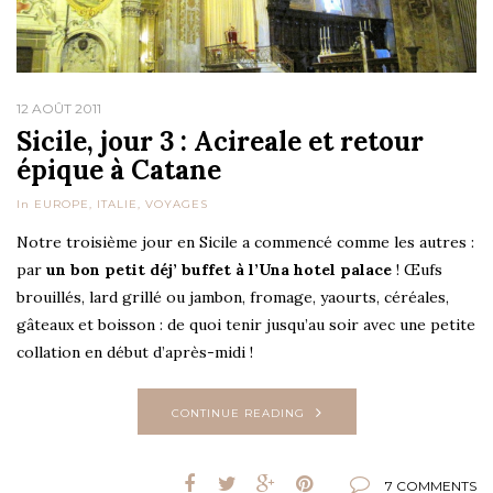
12 AOÛT 2011
Sicile, jour 3 : Acireale et retour
épique à Catane
In
EUROPE
,
ITALIE
,
VOYAGES
Notre troisième jour en Sicile a commencé comme les autres :
par
un bon petit déj’ buffet à l’Una hotel palace
! Œufs
brouillés, lard grillé ou jambon, fromage, yaourts, céréales,
gâteaux et boisson : de quoi tenir jusqu’au soir avec une petite
collation en début d’après-midi !
CONTINUE READING
7 COMMENTS