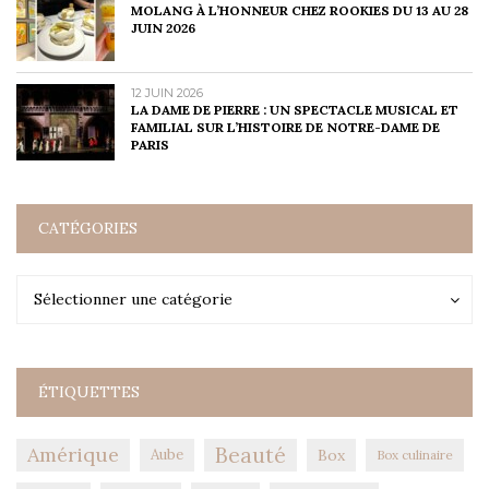
MOLANG À L’HONNEUR CHEZ ROOKIES DU 13 AU 28
JUIN 2026
12 JUIN 2026
LA DAME DE PIERRE : UN SPECTACLE MUSICAL ET
FAMILIAL SUR L’HISTOIRE DE NOTRE-DAME DE
PARIS
CATÉGORIES
Catégories
Catégories
Sélectionner une catégorie
ÉTIQUETTES
Amérique
Beauté
Aube
Box
Box culinaire