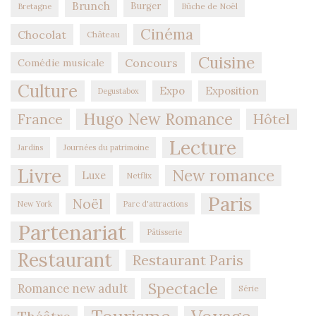
Brunch
Burger
Bûche de Noël
Bretagne
Cinéma
Chocolat
Château
Cuisine
Concours
Comédie musicale
Culture
Expo
Exposition
Degustabox
Hugo New Romance
Hôtel
France
Lecture
Jardins
Journées du patrimoine
Livre
New romance
Luxe
Netflix
Paris
Noël
New York
Parc d'attractions
Partenariat
Pâtisserie
Restaurant
Restaurant Paris
Spectacle
Romance new adult
Série