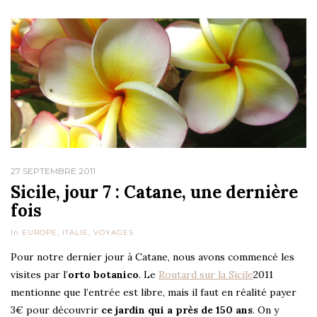
27 SEPTEMBRE 2011
Sicile, jour 7 : Catane, une dernière
fois
In
EUROPE
,
ITALIE
,
VOYAGES
Pour notre dernier jour à Catane, nous avons commencé les
visites par l’
orto botanico
. Le
Routard sur la Sicile
2011
mentionne que l’entrée est libre, mais il faut en réalité payer
3€ pour découvrir
ce jardin qui a près de 150 ans
. On y