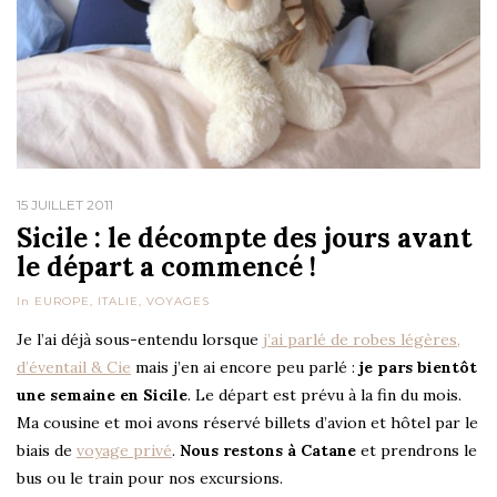
15 JUILLET 2011
Sicile : le décompte des jours avant
le départ a commencé !
In
EUROPE
,
ITALIE
,
VOYAGES
Je l’ai déjà sous-entendu lorsque
j’ai parlé de robes légères,
d’éventail & Cie
mais j’en ai encore peu parlé :
je pars bientôt
une semaine en Sicile
. Le départ est prévu à la fin du mois.
Ma cousine et moi avons réservé billets d’avion et hôtel par le
biais de
voyage privé
.
Nous restons à Catane
et prendrons le
bus ou le train pour nos excursions.