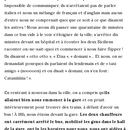
Impossible de communiquer, ils n’arrêtaient pas de parler
italien et nous un mélange de français et d’anglais mais aucun
d’entre nous ne comprenait quoi que ce soit à ce que disaient
les autres ! Nous avons dû passer une quarantaine de minutes
dans ce bus vide à le voir s’éloigner de la ville, s’arrêter dix
minutes devant un hôpital et à écouter les deux Siciliens
raconter on-ne-sait-quoi et commencer à nous faire flipper !
Ils disaient « otto otto », « Etna », « domani »… Et nous, on se
demandait pourquoi ils parlaient du lendemain et de « taxi
amigo » (nooooon) et on disait « domani, on s’en fout :
Cataniiiiiiia ! ».
En rentrant à nouveau dans la ville, on a compris qu’
ils
allaient bien nous emmener à la gare
et on priait
intérieurement pour trouver des trains, à défaut d’avoir un
bus ! À 18h, nous étions devant la gare.
Les deux chauffeurs
ont carrément arrêté le bus, mobilisé les gens dans le hall
de la gare, ont lu les horaires pour nous, nous ont aidées à