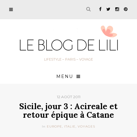
LIFESTYLE – PARIS – VOYAGE
MENU
12 AOÛT 2011
Sicile, jour 3 : Acireale et
retour épique à Catane
In
EUROPE
,
ITALIE
,
VOYAGES