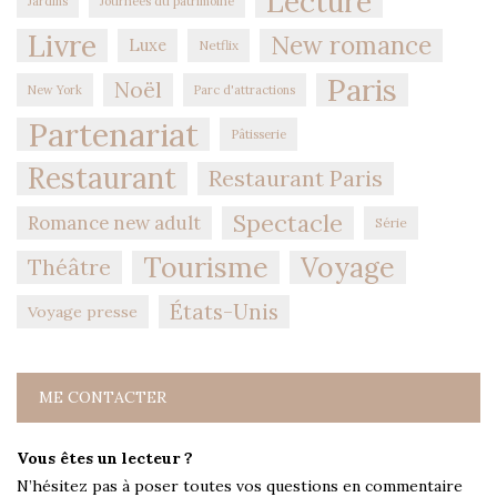
Lecture
Jardins
Journées du patrimoine
Livre
New romance
Luxe
Netflix
Paris
Noël
New York
Parc d'attractions
Partenariat
Pâtisserie
Restaurant
Restaurant Paris
Spectacle
Romance new adult
Série
Tourisme
Voyage
Théâtre
États-Unis
Voyage presse
ME CONTACTER
Vous êtes un lecteur ?
N’hésitez pas à poser toutes vos questions en commentaire