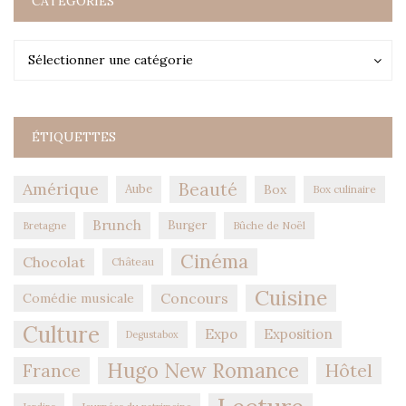
CATÉGORIES
Catégories
Catégories
Sélectionner une catégorie
ÉTIQUETTES
Amérique
Beauté
Aube
Box
Box culinaire
Brunch
Burger
Bûche de Noël
Bretagne
Cinéma
Chocolat
Château
Cuisine
Concours
Comédie musicale
Culture
Expo
Exposition
Degustabox
Hugo New Romance
Hôtel
France