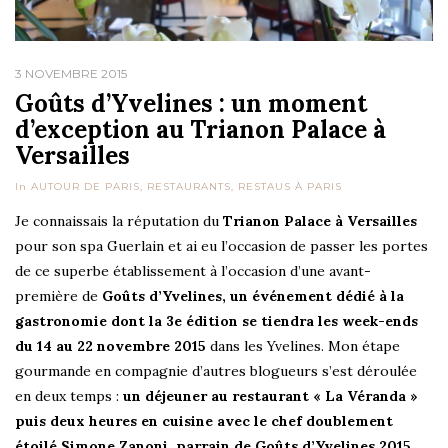
3 NOVEMBRE 2015
Goûts d’Yvelines : un moment
d’exception au Trianon Palace à
Versailles
In
AUTOUR DE PARIS
,
RESTAURANTS
,
RESTAUS À PARIS
Je connaissais la réputation du
Trianon Palace à Versailles
pour son spa Guerlain et ai eu l’occasion de passer les portes
de ce superbe établissement à l’occasion d’une avant-
première de
Goûts d’Yvelines, un événement dédié à la
gastronomie dont la 3e édition se tiendra les week-ends
du 14 au 22 novembre 2015
dans les Yvelines. Mon étape
gourmande en compagnie d’autres blogueurs s’est déroulée
en deux temps :
un déjeuner au restaurant « La Véranda »
puis deux heures en cuisine avec le chef doublement
étoilé Simone Zanoni, parrain de Goûts d’Yvelines 2015
.