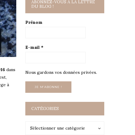
ABONNEZ-VOUS À LA LETTRE
DU BLOG !
Prénom
E-mail
*
016
dans
Nous gardons vos données privées.
est,
rge à
CATÉGORIES
Catégories
Catégories
Sélectionner une catégorie