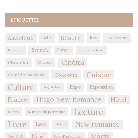
ÉTIQUETTES
Amérique
Beauté
Aube
Box
Box culinaire
Brunch
Burger
Bûche de Noël
Bretagne
Cinéma
Chocolat
Château
Cuisine
Concours
Comédie musicale
Culture
Expo
Exposition
Degustabox
Hugo New Romance
Hôtel
France
Lecture
Jardins
Journées du patrimoine
Livre
New romance
Luxe
Netflix
Paris
Noël
New York
Parc d'attractions