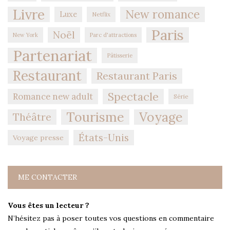
Livre
New romance
Luxe
Netflix
Paris
Noël
New York
Parc d'attractions
Partenariat
Pâtisserie
Restaurant
Restaurant Paris
Spectacle
Romance new adult
Série
Tourisme
Voyage
Théâtre
États-Unis
Voyage presse
ME CONTACTER
Vous êtes un lecteur ?
N’hésitez pas à poser toutes vos questions en commentaire