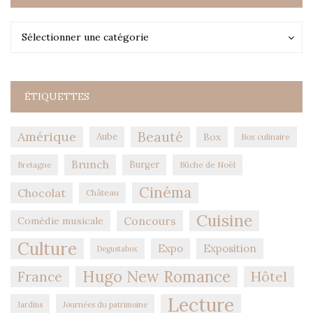
Catégories
Catégories
Sélectionner une catégorie
ÉTIQUETTES
Amérique
Beauté
Aube
Box
Box culinaire
Brunch
Burger
Bûche de Noël
Bretagne
Cinéma
Chocolat
Château
Cuisine
Concours
Comédie musicale
Culture
Expo
Exposition
Degustabox
Hugo New Romance
Hôtel
France
Lecture
Jardins
Journées du patrimoine