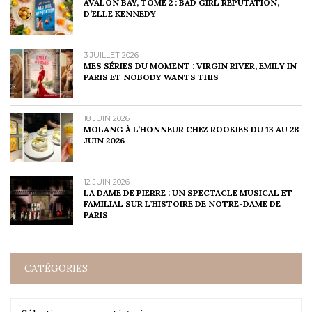
AVALON BAY, TOME 2 : BAD GIRL REPUTATION,
D’ELLE KENNEDY
3 JUILLET 2026
MES SÉRIES DU MOMENT : VIRGIN RIVER, EMILY IN
PARIS ET NOBODY WANTS THIS
18 JUIN 2026
MOLANG À L’HONNEUR CHEZ ROOKIES DU 13 AU 28
JUIN 2026
12 JUIN 2026
LA DAME DE PIERRE : UN SPECTACLE MUSICAL ET
FAMILIAL SUR L’HISTOIRE DE NOTRE-DAME DE
PARIS
CATÉGORIES
Catégories
Catégories