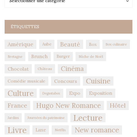
Sélectionner une catégorie
ÉTIQUETTES
Amérique
Beauté
Aube
Box
Box culinaire
Brunch
Burger
Bûche de Noël
Bretagne
Cinéma
Chocolat
Château
Cuisine
Concours
Comédie musicale
Culture
Expo
Exposition
Degustabox
Hugo New Romance
Hôtel
France
Lecture
Jardins
Journées du patrimoine
Livre
New romance
Luxe
Netflix