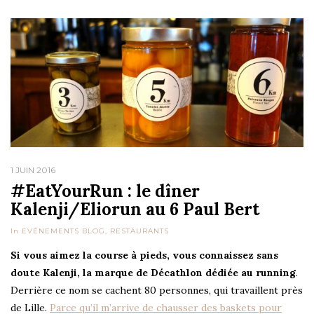
1 JUIN 2016
#EatYourRun : le dîner
Kalenji/Eliorun au 6 Paul Bert
In
EVÉNEMENTS BLOG
,
RESTAURANTS
Si vous aimez la course à pieds, vous connaissez sans
doute Kalenji, la marque de Décathlon dédiée au running
.
Derrière ce nom se cachent 80 personnes, qui travaillent près
de Lille.
Parce qu’il m’arrive de chausser des baskets pour