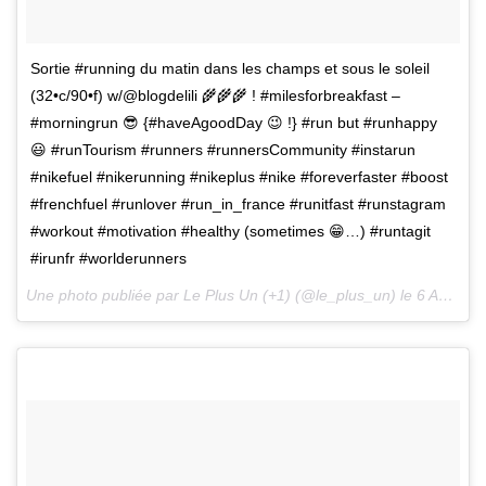
Sortie #running du matin dans les champs et sous le soleil
(32•c/90•f) w/@blogdelili 🌾🌾🌾 ! #milesforbreakfast –
#morningrun 😎 {#haveAgoodDay 😉 !} #run but #runhappy
😃 #runTourism #runners #runnersCommunity #instarun
#nikefuel #nikerunning #nikeplus #nike #foreverfaster #boost
#frenchfuel #runlover #run_in_france #runitfast #runstagram
#workout #motivation #healthy (sometimes 😁…) #runtagit
#irunfr #worlderunners
Une photo publiée par Le Plus Un (+1) (@le_plus_un) le
6 Août 2015 à 1h29 PDT