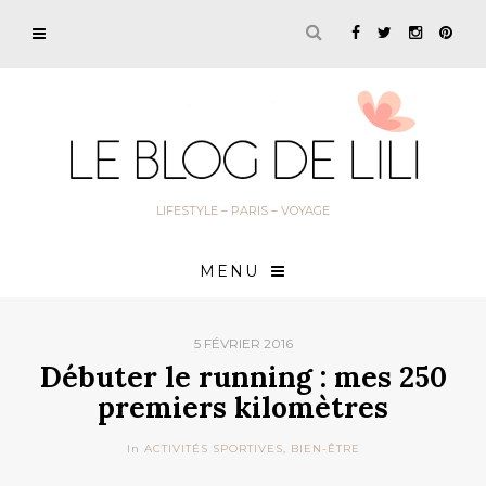
LIFESTYLE – PARIS – VOYAGE
MENU
5 FÉVRIER 2016
Débuter le running : mes 250
premiers kilomètres
In
ACTIVITÉS SPORTIVES
,
BIEN-ÊTRE