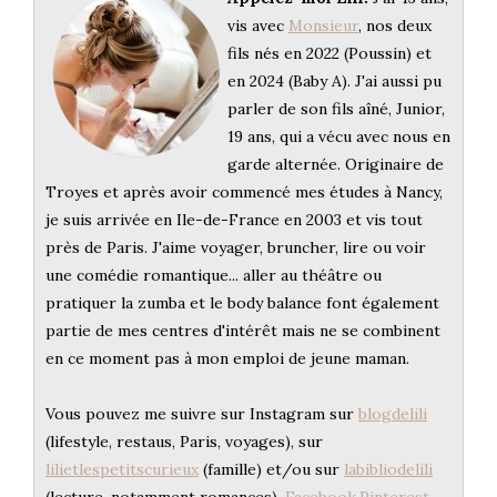
vis avec
Monsieur
, nos deux
fils nés en 2022 (Poussin) et
en 2024 (Baby A). J'ai aussi pu
parler de son fils aîné, Junior,
19 ans, qui a vécu avec nous en
garde alternée. Originaire de
Troyes et après avoir commencé mes études à Nancy,
je suis arrivée en Ile-de-France en 2003 et vis tout
près de Paris. J'aime voyager, bruncher, lire ou voir
une comédie romantique... aller au théâtre ou
pratiquer la zumba et le body balance font également
partie de mes centres d'intérêt mais ne se combinent
en ce moment pas à mon emploi de jeune maman.
Vous pouvez me suivre sur Instagram sur
blogdelili
(lifestyle, restaus, Paris, voyages), sur
lilietlespetitscurieux
(famille) et/ou sur
labibliodelili
(lecture, notamment romances),
Facebook
,
Pinterest
,