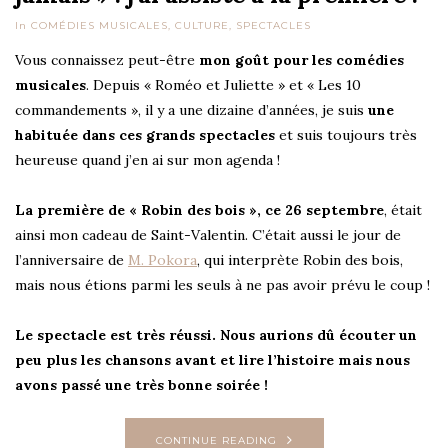
In
COMÉDIES MUSICALES
,
CULTURE
,
SPECTACLES
Vous connaissez peut-être
mon goût pour les comédies
musicales
. Depuis « Roméo et Juliette » et « Les 10
commandements », il y a une dizaine d’années, je suis
une
habituée dans ces grands spectacles
et suis toujours très
heureuse quand j’en ai sur mon agenda !
La première de « Robin des bois », ce 26 septembre
, était
ainsi mon cadeau de Saint-Valentin. C’était aussi le jour de
l’anniversaire de
M. Pokora
, qui interprète Robin des bois,
mais nous étions parmi les seuls à ne pas avoir prévu le coup !
Le spectacle est très réussi. Nous aurions dû écouter un
peu plus les chansons avant et lire l’histoire mais nous
avons passé une très bonne soirée !
CONTINUE READING