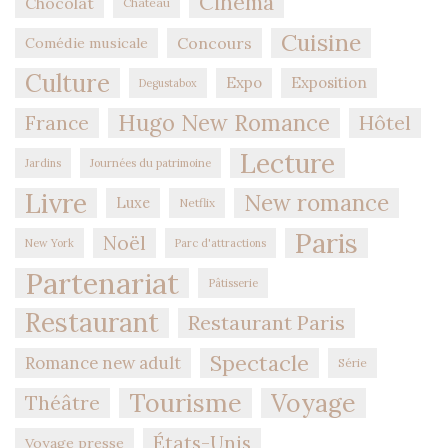
Cinéma
Chocolat
Château
Cuisine
Concours
Comédie musicale
Culture
Expo
Exposition
Degustabox
Hugo New Romance
Hôtel
France
Lecture
Jardins
Journées du patrimoine
Livre
New romance
Luxe
Netflix
Paris
Noël
New York
Parc d'attractions
Partenariat
Pâtisserie
Restaurant
Restaurant Paris
Spectacle
Romance new adult
Série
Tourisme
Voyage
Théâtre
États-Unis
Voyage presse