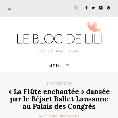
LIFESTYLE – PARIS – VOYAGE
MENU
8 FÉVRIER 2018
« La Flûte enchantée » dansée
par le Béjart Ballet Lausanne
au Palais des Congrès
In
CULTURE
,
SPECTACLES