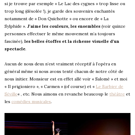
si je trouve par exemple « Le Lac des cygnes » trop lisse ou
trop long (désolée !), je garde des souvenirs enchantés
notamment de « Don Quichotte » ou encore de « La
Sylphide ».
J’aime les couleurs, les ensembles
(voir quinze
personnes effectuer le même mouvement m’a toujours
fascinée),
les belles étoffes et la richesse visuelle d’un
spectacle
.
Aucun de nous deux n’est vraiment réceptif à l’opéra en
général même si nous avons tenté chacun de notre côté de
nous initier. Monsieur est en effet allé voir « Salomé » et moi
« Il prigioniero », « Carmen » (of course) et «
Le Barbier de
Séville
« , etc. Nous aimons en revanche beaucoup le
théâtre
et
les
comédies musicales
.