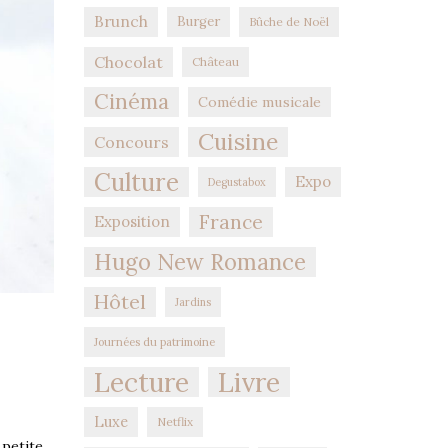
Brunch
Burger
Bûche de Noël
Chocolat
Château
Cinéma
Comédie musicale
Cuisine
Concours
Culture
Expo
Degustabox
France
Exposition
Hugo New Romance
Hôtel
Jardins
Journées du patrimoine
Lecture
Livre
Luxe
Netflix
 petite