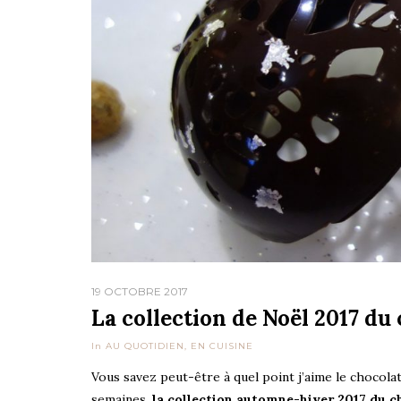
19 OCTOBRE 2017
La collection de Noël 2017 du
In
AU QUOTIDIEN
,
EN CUISINE
Vous savez peut-être à quel point j’aime le chocolat 
semaines,
la collection automne-hiver 2017 du ch