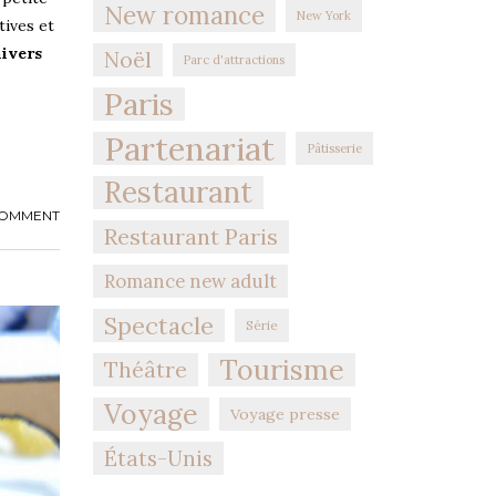
New romance
New York
tives et
ivers
Noël
Parc d'attractions
Paris
Partenariat
Pâtisserie
Restaurant
COMMENT
Restaurant Paris
Romance new adult
Spectacle
Série
Tourisme
Théâtre
Voyage
Voyage presse
États-Unis