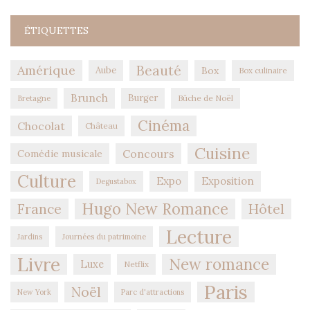
ÉTIQUETTES
Amérique
Beauté
Aube
Box
Box culinaire
Brunch
Burger
Bûche de Noël
Bretagne
Cinéma
Chocolat
Château
Cuisine
Concours
Comédie musicale
Culture
Expo
Exposition
Degustabox
Hugo New Romance
Hôtel
France
Lecture
Jardins
Journées du patrimoine
Livre
New romance
Luxe
Netflix
Paris
Noël
New York
Parc d'attractions