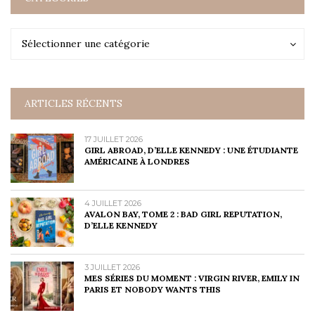
Catégories
Catégories
Sélectionner une catégorie
ARTICLES RÉCENTS
17 JUILLET 2026
GIRL ABROAD, D’ELLE KENNEDY : UNE ÉTUDIANTE
AMÉRICAINE À LONDRES
4 JUILLET 2026
AVALON BAY, TOME 2 : BAD GIRL REPUTATION,
D’ELLE KENNEDY
3 JUILLET 2026
MES SÉRIES DU MOMENT : VIRGIN RIVER, EMILY IN
PARIS ET NOBODY WANTS THIS