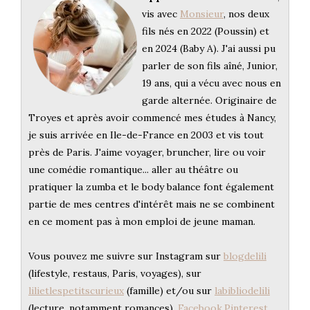
vis avec
Monsieur
, nos deux
fils nés en 2022 (Poussin) et
en 2024 (Baby A). J'ai aussi pu
parler de son fils aîné, Junior,
19 ans, qui a vécu avec nous en
garde alternée. Originaire de
Troyes et après avoir commencé mes études à Nancy,
je suis arrivée en Ile-de-France en 2003 et vis tout
près de Paris. J'aime voyager, bruncher, lire ou voir
une comédie romantique... aller au théâtre ou
pratiquer la zumba et le body balance font également
partie de mes centres d'intérêt mais ne se combinent
en ce moment pas à mon emploi de jeune maman.
Vous pouvez me suivre sur Instagram sur
blogdelili
(lifestyle, restaus, Paris, voyages), sur
lilietlespetitscurieux
(famille) et/ou sur
labibliodelili
(lecture, notamment romances),
Facebook
,
Pinterest
,