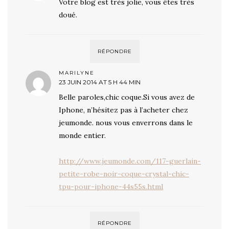
Votre blog est très jolie, vous êtes très
doué.
RÉPONDRE
MARILYNE
23 JUIN 2014 AT 5 H 44 MIN
Belle paroles,chic coque.Si vous avez de
Iphone, n’hésitez pas à l’acheter chez
jeumonde. nous vous enverrons dans le
monde entier.
http://www.jeumonde.com/117-guerlain-
petite-robe-noir-coque-crystal-chic-
tpu-pour-iphone-44s55s.html
RÉPONDRE