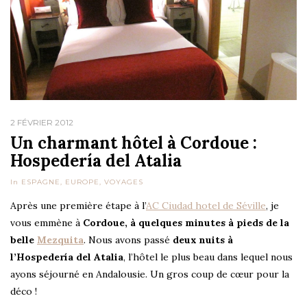
2 FÉVRIER 2012
Un charmant hôtel à Cordoue :
Hospedería del Atalia
In
ESPAGNE
,
EUROPE
,
VOYAGES
Après une première étape à l’
AC Ciudad hotel de Séville
, je
vous emmène à
Cordoue, à quelques minutes à pieds de la
belle
Mezquita
. Nous avons passé
deux nuits à
l’Hospedería del Atalia
, l’hôtel le plus beau dans lequel nous
ayons séjourné en Andalousie. Un gros coup de cœur pour la
déco !