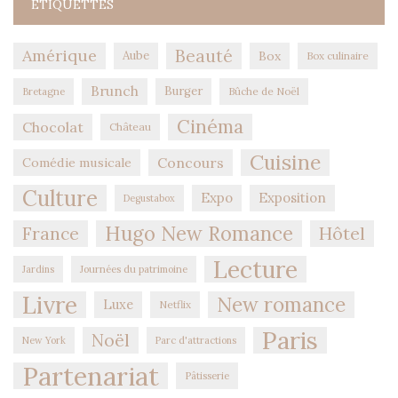
ÉTIQUETTES
Amérique
Beauté
Aube
Box
Box culinaire
Brunch
Burger
Bûche de Noël
Bretagne
Cinéma
Chocolat
Château
Cuisine
Concours
Comédie musicale
Culture
Expo
Exposition
Degustabox
Hugo New Romance
Hôtel
France
Lecture
Jardins
Journées du patrimoine
Livre
New romance
Luxe
Netflix
Paris
Noël
New York
Parc d'attractions
Partenariat
Pâtisserie