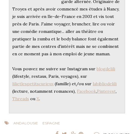
garde alternée. Originaire de
Troyes et après avoir commencé mes études à Nancy,
je suis arrivée en Ile-de-France en 2003 et vis tout
près de Paris. J'aime voyager, bruncher, lire ou voir
une comédie romantique... aller au théâtre ou
pratiquer la zumba et le body balance font également
partie de mes centres d'intérêt mais ne se combinent
en ce moment pas à mon emploi de jeune maman.
Vous pouvez me suivre sur Instagram sur
blogdelili
(lifestyle, restaus, Paris, voyages), sur
lilietlespetitscurieux
(famille) et/ou sur
labibliodelili
(lecture, notamment romances),
Facebook
,
Pinterest
,
Threads
ou
X
.
ANDALOUSIE
ESPAGNE