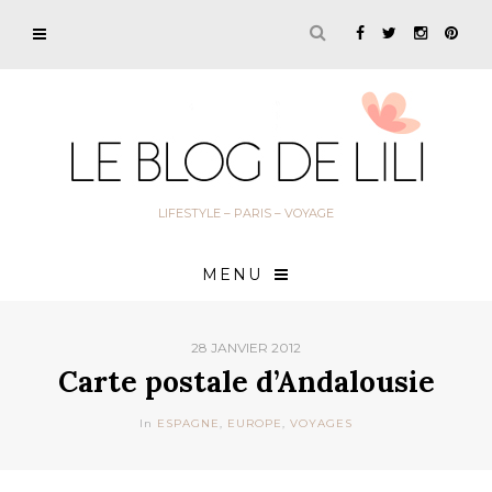
LIFESTYLE – PARIS – VOYAGE
MENU
28 JANVIER 2012
Carte postale d’Andalousie
In
ESPAGNE
,
EUROPE
,
VOYAGES