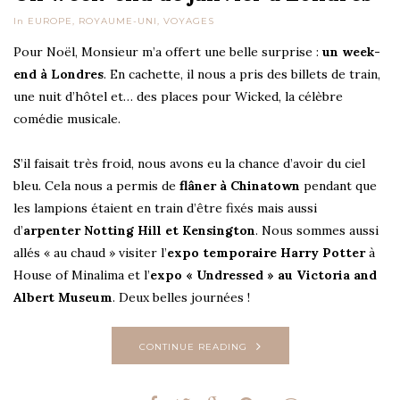
In
EUROPE
,
ROYAUME-UNI
,
VOYAGES
Pour Noël, Monsieur m’a offert une belle surprise :
un week-
end à Londres
. En cachette, il nous a pris des billets de train,
une nuit d’hôtel et… des places pour Wicked, la célèbre
comédie musicale.
S’il faisait très froid, nous avons eu la chance d’avoir du ciel
bleu. Cela nous a permis de
flâner à Chinatown
pendant que
les lampions étaient en train d’être fixés mais aussi
d’
arpenter Notting Hill et Kensington
. Nous sommes aussi
allés « au chaud » visiter l’
expo temporaire Harry Potter
à
House of Minalima et l’
expo « Undressed » au Victoria and
Albert Museum
. Deux belles journées !
CONTINUE READING