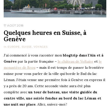
17 AOÛT 2018
Quelques heures en Suisse, à
Genève
In
EUROPE
,
SUISSE
,
VOYAGES
J’ai commencé à vous raconter mon
blogtrip dans l’Ain et à
Genève
par la partie française –
le château de Voltaire
et
le
monastère de Brou
– mais il est temps de passer la frontière
suisse pour vous parler de la ville qui borde le Sud du lac
Léman. J’étais venue une première fois à Genève en express il
y a près de 20 ans. Cette seconde visite aura été plus
complète avec
un tour de bateau, une visite guidée du
centre ville, une soirée fondue au bord du lac Léman et
une nuit sur place
. Allez, suivez-moi !