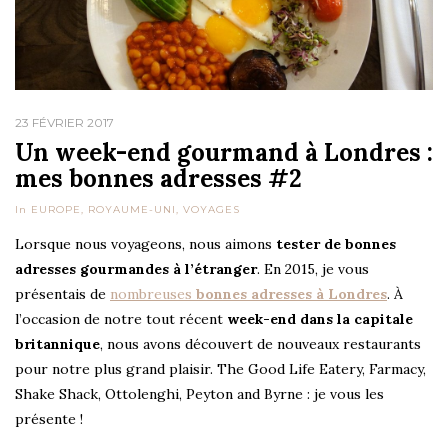
23 FÉVRIER 2017
Un week-end gourmand à Londres :
mes bonnes adresses #2
In
EUROPE
,
ROYAUME-UNI
,
VOYAGES
Lorsque nous voyageons, nous aimons
tester de bonnes
adresses gourmandes à l’étranger
. En 2015, je vous
présentais de
nombreuses
bonnes adresses à Londres
. À
l’occasion de notre tout récent
week-end dans la capitale
britannique
, nous avons découvert de nouveaux restaurants
pour notre plus grand plaisir. The Good Life Eatery, Farmacy,
Shake Shack, Ottolenghi, Peyton and Byrne : je vous les
présente !