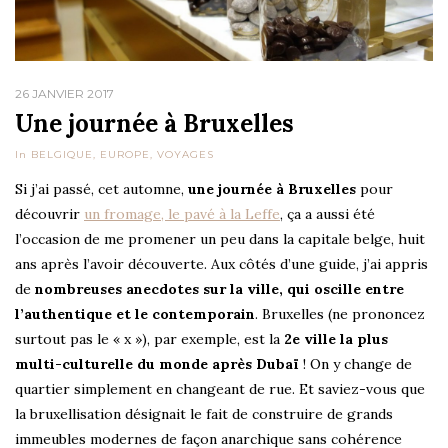
26 JANVIER 2017
Une journée à Bruxelles
In
BELGIQUE
,
EUROPE
,
VOYAGES
Si j’ai passé, cet automne,
une journée à Bruxelles
pour
découvrir
un fromage, le pavé à la Leffe
, ça a aussi été
l’occasion de me promener un peu dans la capitale belge, huit
ans après l’avoir découverte. Aux côtés d’une guide, j’ai appris
de
nombreuses anecdotes sur la ville, qui oscille entre
l’authentique et le contemporain
. Bruxelles (ne prononcez
surtout pas le « x »), par exemple, est la
2e ville la plus
multi-culturelle du monde après Dubaï
! On y change de
quartier simplement en changeant de rue. Et saviez-vous que
la bruxellisation désignait le fait de construire de grands
immeubles modernes de façon anarchique sans cohérence