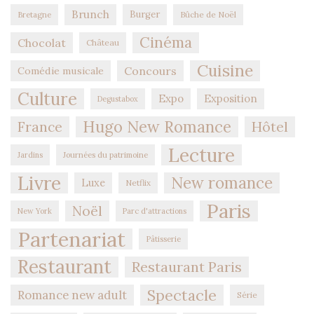
Brunch
Burger
Bûche de Noël
Bretagne
Cinéma
Chocolat
Château
Cuisine
Concours
Comédie musicale
Culture
Expo
Exposition
Degustabox
Hugo New Romance
Hôtel
France
Lecture
Jardins
Journées du patrimoine
Livre
New romance
Luxe
Netflix
Paris
Noël
New York
Parc d'attractions
Partenariat
Pâtisserie
Restaurant
Restaurant Paris
Spectacle
Romance new adult
Série