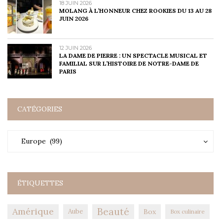
18 JUIN 2026
MOLANG À L’HONNEUR CHEZ ROOKIES DU 13 AU 28
JUIN 2026
12 JUIN 2026
LA DAME DE PIERRE : UN SPECTACLE MUSICAL ET
FAMILIAL SUR L’HISTOIRE DE NOTRE-DAME DE
PARIS
CATÉGORIES
Catégories
Catégories
Europe (99)
ÉTIQUETTES
Amérique
Beauté
Aube
Box
Box culinaire