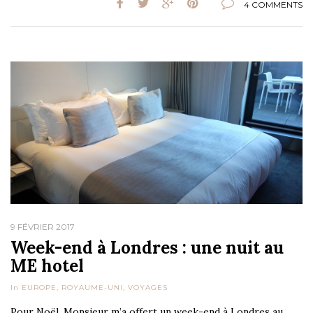
4 COMMENTS
9 FÉVRIER 2017
Week-end à Londres : une nuit au
ME hotel
In
EUROPE
,
ROYAUME-UNI
,
VOYAGES
Pour Noël, Monsieur m’a offert un week-end à Londres au