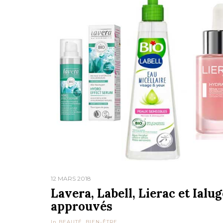
12 MARS 2018
Lavera, Labell, Lierac et Ialu
approuvés
In
BEAUTÉ
,
BIEN-ÊTRE