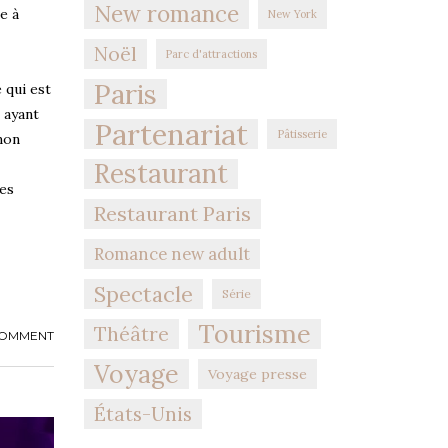
New romance
e à
New York
Noël
Parc d'attractions
Paris
 qui est
 ayant
Partenariat
Pâtisserie
 mon
Restaurant
tes
Restaurant Paris
Romance new adult
Spectacle
Série
Tourisme
Théâtre
COMMENT
Voyage
Voyage presse
États-Unis