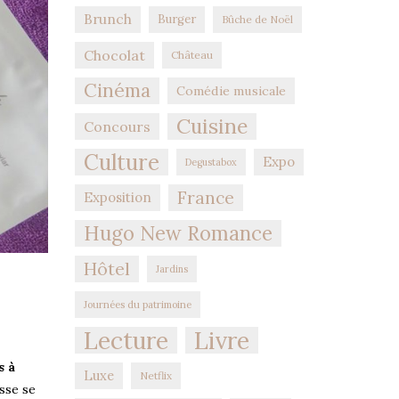
Brunch
Burger
Bûche de Noël
Chocolat
Château
Cinéma
Comédie musicale
Cuisine
Concours
Culture
Expo
Degustabox
France
Exposition
Hugo New Romance
Hôtel
Jardins
Journées du patrimoine
Lecture
Livre
s à
Luxe
Netflix
sse se