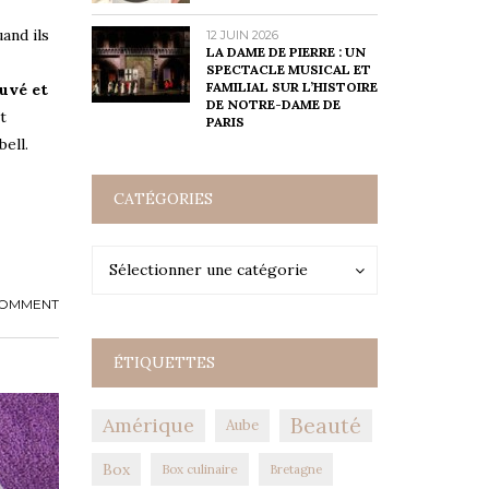
and ils
12 JUIN 2026
LA DAME DE PIERRE : UN
SPECTACLE MUSICAL ET
FAMILIAL SUR L’HISTOIRE
uvé et
DE NOTRE-DAME DE
t
PARIS
ell.
CATÉGORIES
Catégories
Catégories
Sélectionner une catégorie
COMMENT
ÉTIQUETTES
Amérique
Beauté
Aube
Box
Box culinaire
Bretagne