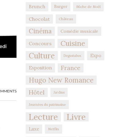
Brunch
Burger
Bûche de Noël
Chocolat
Château
Cinéma
Comédie musicale
Cuisine
Concours
Culture
Expo
Degustabox
France
Exposition
Hugo New Romance
Hôtel
OMMENTS
Jardins
Journées du patrimoine
Lecture
Livre
Luxe
Netflix