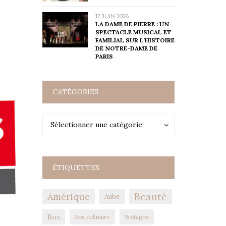
12 JUIN 2026
LA DAME DE PIERRE : UN
SPECTACLE MUSICAL ET
FAMILIAL SUR L’HISTOIRE
DE NOTRE-DAME DE
PARIS
CATÉGORIES
Catégories
Catégories
Sélectionner une catégorie
ÉTIQUETTES
Amérique
Beauté
Aube
Box
Box culinaire
Bretagne