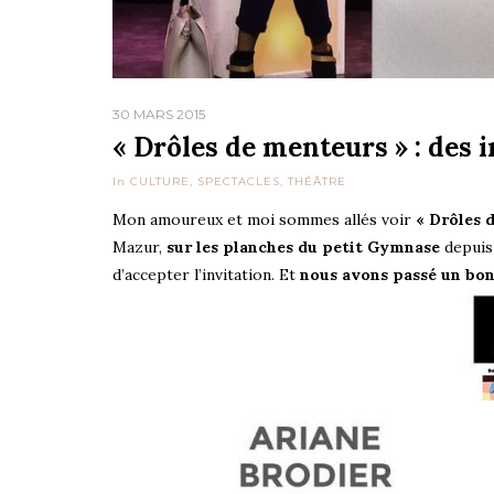
30 MARS 2015
« Drôles de menteurs » : des 
In
CULTURE
,
SPECTACLES
,
THÉÂTRE
Mon amoureux et moi sommes allés voir
« Drôles d
Mazur,
sur les planches du petit Gymnase
depuis 
d’accepter l’invitation. Et
nous avons passé un b