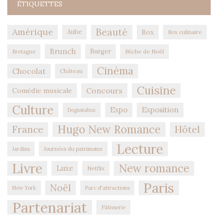
ÉTIQUETTES
Amérique
Beauté
Aube
Box
Box culinaire
Brunch
Burger
Bûche de Noël
Bretagne
Cinéma
Chocolat
Château
Cuisine
Concours
Comédie musicale
Culture
Expo
Exposition
Degustabox
Hugo New Romance
Hôtel
France
Lecture
Jardins
Journées du patrimoine
Livre
New romance
Luxe
Netflix
Paris
Noël
New York
Parc d'attractions
Partenariat
Pâtisserie