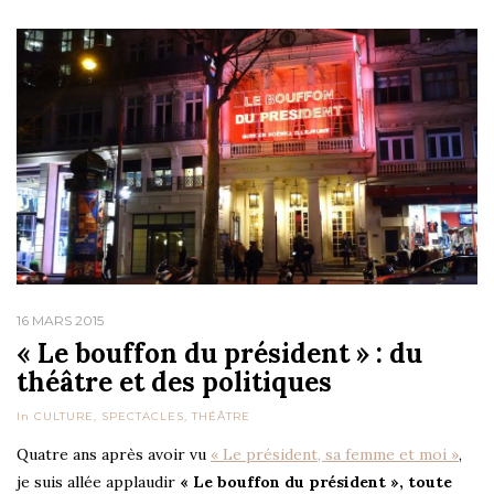
16 MARS 2015
« Le bouffon du président » : du
théâtre et des politiques
In
CULTURE
,
SPECTACLES
,
THÉÂTRE
Quatre ans après avoir vu
« Le président, sa femme et moi »
,
je suis allée applaudir
« Le bouffon du président », toute