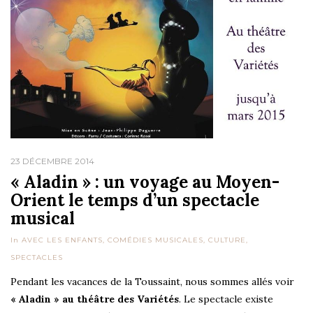
23 DÉCEMBRE 2014
« Aladin » : un voyage au Moyen-
Orient le temps d’un spectacle
musical
In
AVEC LES ENFANTS
,
COMÉDIES MUSICALES
,
CULTURE
,
SPECTACLES
Pendant les vacances de la Toussaint, nous sommes allés voir
« Aladin » au théâtre des Variétés
. Le spectacle existe