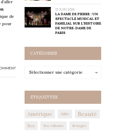
d’aller
on
12 JUIN 2026
LA DAME DE PIERRE : UN
rique de
SPECTACLE MUSICAL ET
FAMILIAL SUR L’HISTOIRE
ie pour
DE NOTRE-DAME DE
PARIS
CATÉGORIES
COMMENT
Catégories
Catégories
Sélectionner une catégorie
ÉTIQUETTES
Amérique
Beauté
Aube
Box
Box culinaire
Bretagne