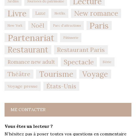
Lecture
Jardins
Journées du patrimoine
Livre
New romance
Luxe
Netflix
Paris
Noël
New York
Parc d'attractions
Partenariat
Pâtisserie
Restaurant
Restaurant Paris
Spectacle
Romance new adult
Série
Tourisme
Voyage
Théâtre
États-Unis
Voyage presse
ME CONTACTER
Vous êtes un lecteur ?
N’hésitez pas à poser toutes vos questions en commentaire