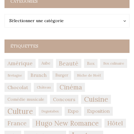
CATÉGORIES
Catégories
Catégories
Sélectionner une catégorie
ÉTIQUETTES
Amérique
Beauté
Aube
Box
Box culinaire
Brunch
Burger
Bûche de Noël
Bretagne
Cinéma
Chocolat
Château
Cuisine
Concours
Comédie musicale
Culture
Expo
Exposition
Degustabox
Hugo New Romance
Hôtel
France