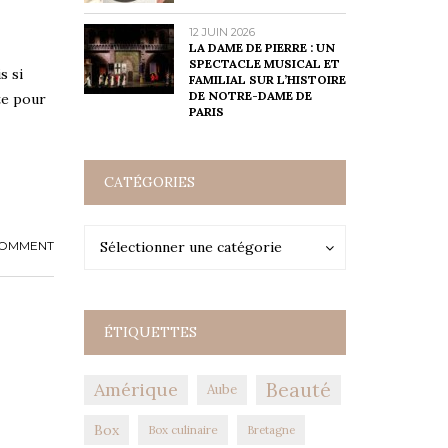
12 JUIN 2026
LA DAME DE PIERRE : UN
SPECTACLE MUSICAL ET
s si
FAMILIAL SUR L’HISTOIRE
DE NOTRE-DAME DE
te pour
PARIS
CATÉGORIES
Catégories
Catégories
COMMENT
Sélectionner une catégorie
ÉTIQUETTES
Amérique
Beauté
Aube
Box
Box culinaire
Bretagne