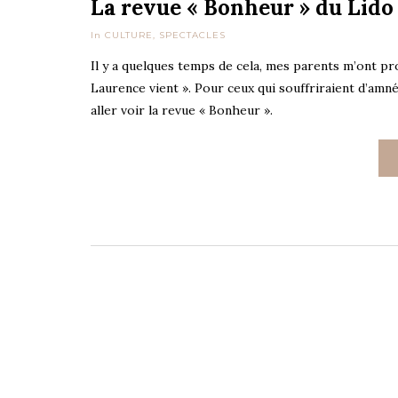
La revue « Bonheur » du Lido
In
CULTURE
,
SPECTACLES
Il y a quelques temps de cela, mes parents m’ont pro
Laurence vient ». Pour ceux qui souffriraient d’amn
aller voir la revue « Bonheur ».