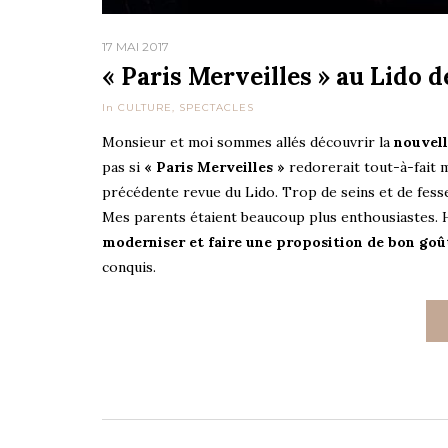
17 MAI 2017
« Paris Merveilles » au Lido d
In
CULTURE
,
SPECTACLES
Monsieur et moi sommes allés découvrir la
nouvell
pas si
« Paris Merveilles »
redorerait tout-à-fait mo
précédente revue du Lido. Trop de seins et de fesse
Mes parents étaient beaucoup plus enthousiastes.
moderniser et faire une proposition de bon goû
conquis.