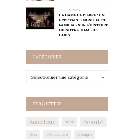
12 JUIN 2026
LA DAME DE PIERRE : UN
SPECTACLE MUSICAL ET
FAMILIAL SUR L’HISTOIRE
DE NOTRE-DAME DE
PARIS
CATÉGORIES
Catégories
Catégories
Sélectionner une catégorie
ÉTIQUETTES
Amérique
Beauté
Aube
Box
Box culinaire
Bretagne