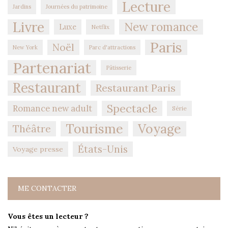
Lecture
Jardins
Journées du patrimoine
Livre
New romance
Luxe
Netflix
Paris
Noël
New York
Parc d'attractions
Partenariat
Pâtisserie
Restaurant
Restaurant Paris
Spectacle
Romance new adult
Série
Tourisme
Voyage
Théâtre
États-Unis
Voyage presse
ME CONTACTER
Vous êtes un lecteur ?