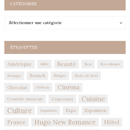
CATÉGORIES
Catégories
Catégories
Sélectionner une catégorie
ÉTIQUETTES
Amérique
Beauté
Aube
Box
Box culinaire
Brunch
Burger
Bûche de Noël
Bretagne
Cinéma
Chocolat
Château
Cuisine
Concours
Comédie musicale
Culture
Expo
Exposition
Degustabox
Hugo New Romance
Hôtel
France