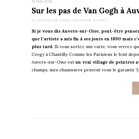
13 MAI 2015
Sur les pas de Van Gogh à Au
In
AUTOUR DE PARIS
,
TOURISME À PARIS
Si je vous dis Auvers-sur-Oise, peut-être pens
que l’artiste a mis fin à ses jours en 1890 mais c
plus tard.
Si vous sortez une carte, vous verrez que 
Cergy à Chantilly. Comme les Parisiens le font depuis
Auvers-sur-Oise est
un vrai village de peintres 
champs, mes chaussures peuvent vous le garantir !)