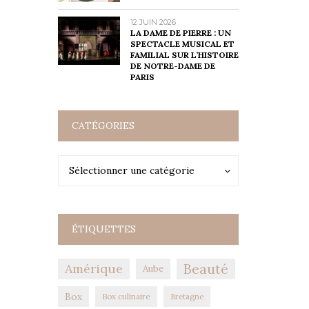
12 JUIN 2026
LA DAME DE PIERRE : UN
SPECTACLE MUSICAL ET
FAMILIAL SUR L’HISTOIRE
DE NOTRE-DAME DE
PARIS
CATÉGORIES
Catégories
Catégories
Sélectionner une catégorie
ÉTIQUETTES
Amérique
Beauté
Aube
Box
Box culinaire
Bretagne