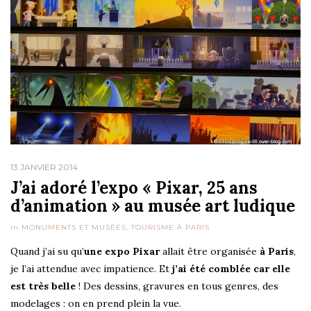
13 JANVIER 2014
J’ai adoré l’expo « Pixar, 25 ans
d’animation » au musée art ludique
In
MONUMENTS ET MUSÉES
,
TOURISME À PARIS
Quand j’ai su qu’
une expo Pixar
allait être organisée
à Paris
,
je l’ai attendue avec impatience. Et
j’ai été comblée car elle
est très belle
! Des dessins, gravures en tous genres, des
modelages : on en prend plein la vue.