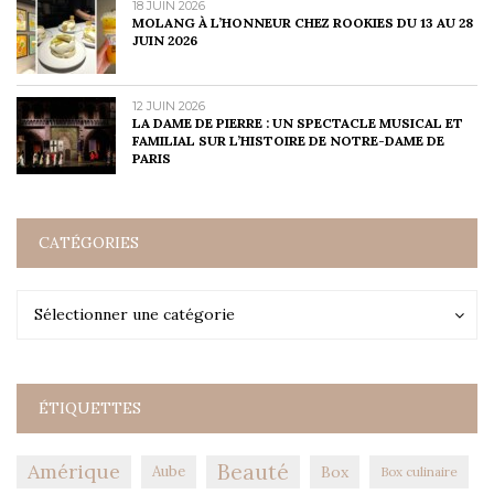
18 JUIN 2026
MOLANG À L’HONNEUR CHEZ ROOKIES DU 13 AU 28
JUIN 2026
12 JUIN 2026
LA DAME DE PIERRE : UN SPECTACLE MUSICAL ET
FAMILIAL SUR L’HISTOIRE DE NOTRE-DAME DE
PARIS
CATÉGORIES
Catégories
Catégories
Sélectionner une catégorie
ÉTIQUETTES
Amérique
Beauté
Aube
Box
Box culinaire