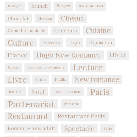
Brunch
Burger
Bûche de Noël
Bretagne
Cinéma
Chocolat
Château
Cuisine
Concours
Comédie musicale
Culture
Expo
Exposition
Degustabox
Hugo New Romance
Hôtel
France
Lecture
Jardins
Journées du patrimoine
Livre
New romance
Luxe
Netflix
Paris
Noël
New York
Parc d'attractions
Partenariat
Pâtisserie
Restaurant
Restaurant Paris
Spectacle
Romance new adult
Série