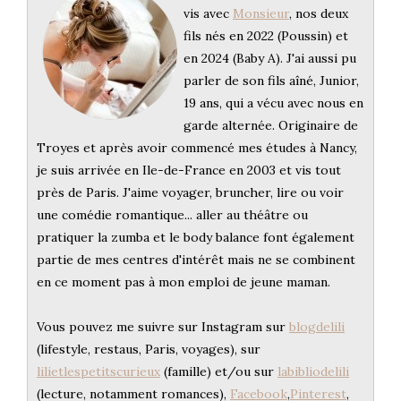
vis avec
Monsieur
, nos deux
fils nés en 2022 (Poussin) et
en 2024 (Baby A). J'ai aussi pu
parler de son fils aîné, Junior,
19 ans, qui a vécu avec nous en
garde alternée. Originaire de
Troyes et après avoir commencé mes études à Nancy,
je suis arrivée en Ile-de-France en 2003 et vis tout
près de Paris. J'aime voyager, bruncher, lire ou voir
une comédie romantique... aller au théâtre ou
pratiquer la zumba et le body balance font également
partie de mes centres d'intérêt mais ne se combinent
en ce moment pas à mon emploi de jeune maman.
Vous pouvez me suivre sur Instagram sur
blogdelili
(lifestyle, restaus, Paris, voyages), sur
lilietlespetitscurieux
(famille) et/ou sur
labibliodelili
(lecture, notamment romances),
Facebook
,
Pinterest
,