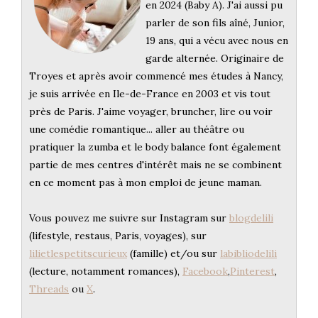
en 2024 (Baby A). J'ai aussi pu
parler de son fils aîné, Junior,
19 ans, qui a vécu avec nous en
garde alternée. Originaire de
Troyes et après avoir commencé mes études à Nancy,
je suis arrivée en Ile-de-France en 2003 et vis tout
près de Paris. J'aime voyager, bruncher, lire ou voir
une comédie romantique... aller au théâtre ou
pratiquer la zumba et le body balance font également
partie de mes centres d'intérêt mais ne se combinent
en ce moment pas à mon emploi de jeune maman.
Vous pouvez me suivre sur Instagram sur
blogdelili
(lifestyle, restaus, Paris, voyages), sur
lilietlespetitscurieux
(famille) et/ou sur
labibliodelili
(lecture, notamment romances),
Facebook
,
Pinterest
,
Threads
ou
X
.