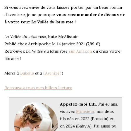
Si vous avez envie de vous laisser porter par un beau roman
d’aventure, je ne peux que
vous recommander de découvrir
à votre tour
La Vallée du lotus rose
!
La Vallée du lotus rose
, Kate McAlistair
Publié chez Archipoche le 14 janvier 2021 (7,99 €)
Retrouvez
La Vallée du lotus rose
sur Amazon
ou chez votre
libraire !
Merci à
Babelio
et à
l’Archipel
!
Retrouvez tous mes billets lecture
Appelez-moi Lili.
J'ai 43 ans,
vis avec
Monsieur
, nos deux
fils nés en 2022 (Poussin) et
en 2024 (Baby A). J'ai aussi pu