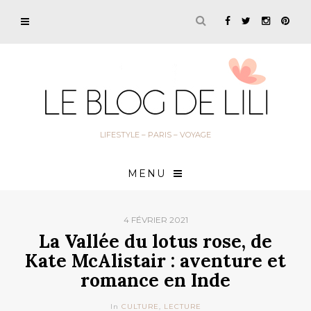
LIFESTYLE – PARIS – VOYAGE
MENU
4 FÉVRIER 2021
La Vallée du lotus rose, de
Kate McAlistair : aventure et
romance en Inde
In
CULTURE
,
LECTURE