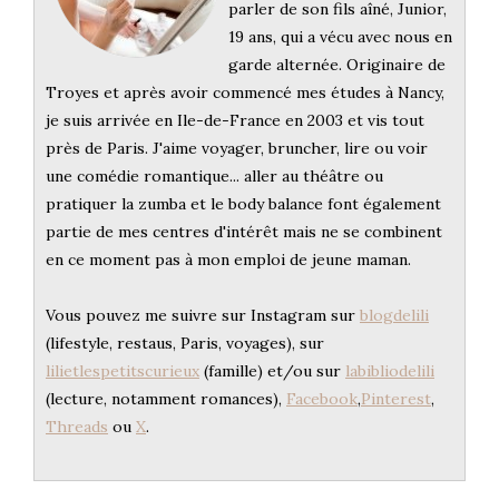
parler de son fils aîné, Junior,
19 ans, qui a vécu avec nous en
garde alternée. Originaire de
Troyes et après avoir commencé mes études à Nancy,
je suis arrivée en Ile-de-France en 2003 et vis tout
près de Paris. J'aime voyager, bruncher, lire ou voir
une comédie romantique... aller au théâtre ou
pratiquer la zumba et le body balance font également
partie de mes centres d'intérêt mais ne se combinent
en ce moment pas à mon emploi de jeune maman.
Vous pouvez me suivre sur Instagram sur
blogdelili
(lifestyle, restaus, Paris, voyages), sur
lilietlespetitscurieux
(famille) et/ou sur
labibliodelili
(lecture, notamment romances),
Facebook
,
Pinterest
,
Threads
ou
X
.