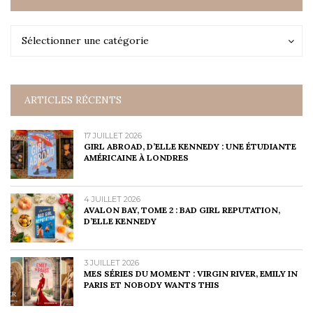
Catégories
Catégories
Sélectionner une catégorie
ARTICLES RÉCENTS
17 JUILLET 2026
GIRL ABROAD, D’ELLE KENNEDY : UNE ÉTUDIANTE
AMÉRICAINE À LONDRES
4 JUILLET 2026
AVALON BAY, TOME 2 : BAD GIRL REPUTATION,
D’ELLE KENNEDY
3 JUILLET 2026
MES SÉRIES DU MOMENT : VIRGIN RIVER, EMILY IN
PARIS ET NOBODY WANTS THIS