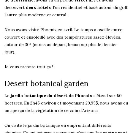
de Scottsdale,
avons vu un peu de
street art
et avons
découvert
deux hôtels
, l’un résidentiel et basé autour du golf,
l’autre plus moderne et central.
Nous avons visité Phoenix en avril. Le temps a oscillé entre
couvert et ensoleillé avec des températures assez élevées,
autour de 30° (moins au départ, beaucoup plus le dernier
jour).
Je vous raconte tout ça !
Desert botanical garden
Le
jardin botanique du désert de Phoenix
s’étend sur 50
hectares. En 2h45 environ et moyennant 29,95$, nous avons eu
un aperçu de la végétation de ce coin d’Arizona.
On visite le jardin botanique en empruntant différents
chemins. Ce qui est assez marquant, c’est que
les cactus sont