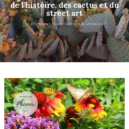
de l’histoire, des cactus et du
street art
In
ÉTATS-UNIS
,
OUEST AMÉRICAIN
,
VOYAGES