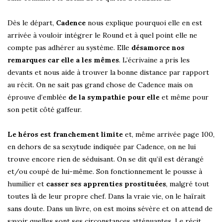
Dès le départ,
Cadence
nous explique pourquoi elle en est
arrivée à vouloir intégrer le Round et à quel point elle ne
compte pas adhérer au système. Elle
désamorce nos
remarques car elle a les mêmes
. L’écrivaine a pris les
devants et nous aide à trouver la bonne distance par rapport
au récit. On ne sait pas grand chose de Cadence mais on
éprouve d’emblée
de la sympathie pour elle
et même pour
son petit côté gaffeur.
Le héros est franchement limite
et, même arrivée page 100,
en dehors de sa sexytude indiquée par Cadence, on ne lui
trouve encore rien de séduisant. On se dit qu’il est dérangé
et/ou coupé de lui-même. Son fonctionnement le pousse à
humilier et
casser ses apprenties prostituées
, malgré tout
toutes là de leur propre chef. Dans la vraie vie, on le haïrait
sans doute. Dans un livre, on est moins sévère et on attend de
savoir quelles sont ses circonstances atténuantes. Le récit