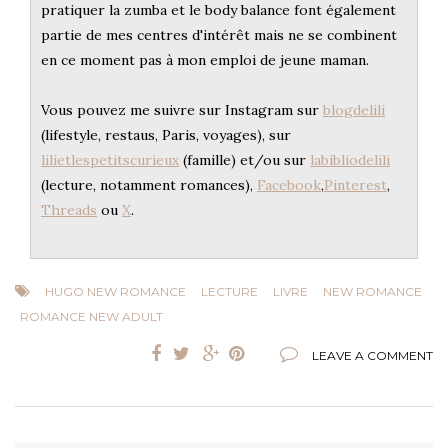
pratiquer la zumba et le body balance font également
partie de mes centres d'intérêt mais ne se combinent
en ce moment pas à mon emploi de jeune maman.
Vous pouvez me suivre sur Instagram sur
blogdelili
(lifestyle, restaus, Paris, voyages), sur
lilietlespetitscurieux
(famille) et/ou sur
labibliodelili
(lecture, notamment romances),
Facebook
,
Pinterest
,
Threads
ou
X
.
HUGO NEW ROMANCE
LECTURE
LIVRE
NEW ROMANCE
ROMANCE NEW ADULT
LEAVE A COMMENT