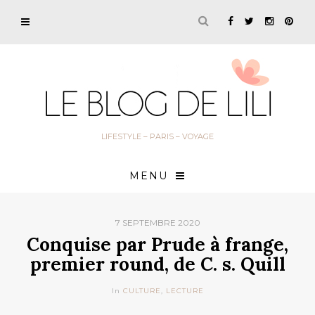
LIFESTYLE – PARIS – VOYAGE
MENU
7 SEPTEMBRE 2020
Conquise par Prude à frange,
premier round, de C. s. Quill
In
CULTURE
,
LECTURE