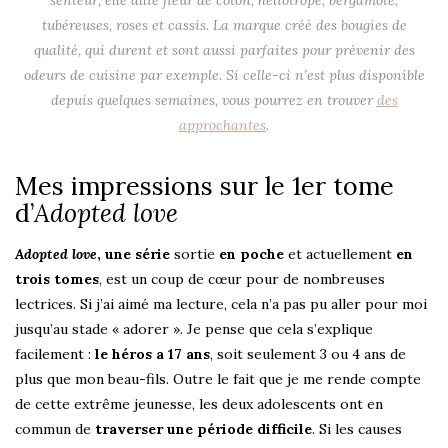
senteur, elle allie fleur de coton, héliotrope, bergamote,
tubéreuses, roses et cassis. La marque créé des bougies de
qualité, qui durent et sont aussi parfaites pour prévenir des
odeurs de cuisine par exemple. Si celle-ci n’est plus disponible
depuis quelques semaines, vous pourrez en trouver
des
approchantes
.
Mes impressions sur le 1er tome
d’
Adopted love
Adopted love
, une série
sortie
en poche
et actuellement
en
trois tomes
, est un coup de cœur pour de nombreuses
lectrices. Si j’ai aimé ma lecture, cela n’a pas pu aller pour moi
jusqu’au stade « adorer ». Je pense que cela s’explique
facilement :
le héros a 17 ans
, soit seulement 3 ou 4 ans de
plus que mon beau-fils. Outre le fait que je me rende compte
de cette extrême jeunesse, les deux adolescents ont en
commun de
traverser une période difficile
. Si les causes