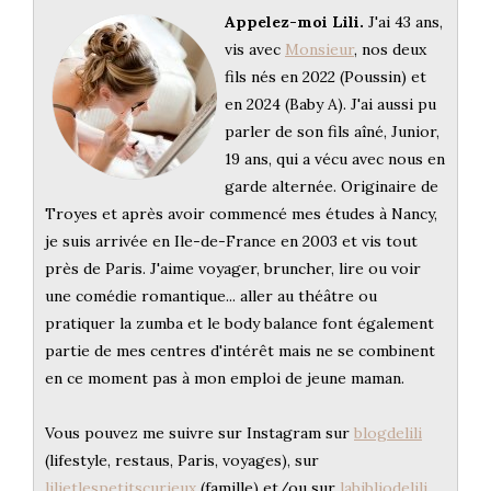
Appelez-moi Lili.
J'ai 43 ans,
vis avec
Monsieur
, nos deux
fils nés en 2022 (Poussin) et
en 2024 (Baby A). J'ai aussi pu
parler de son fils aîné, Junior,
19 ans, qui a vécu avec nous en
garde alternée. Originaire de
Troyes et après avoir commencé mes études à Nancy,
je suis arrivée en Ile-de-France en 2003 et vis tout
près de Paris. J'aime voyager, bruncher, lire ou voir
une comédie romantique... aller au théâtre ou
pratiquer la zumba et le body balance font également
partie de mes centres d'intérêt mais ne se combinent
en ce moment pas à mon emploi de jeune maman.
Vous pouvez me suivre sur Instagram sur
blogdelili
(lifestyle, restaus, Paris, voyages), sur
lilietlespetitscurieux
(famille) et/ou sur
labibliodelili