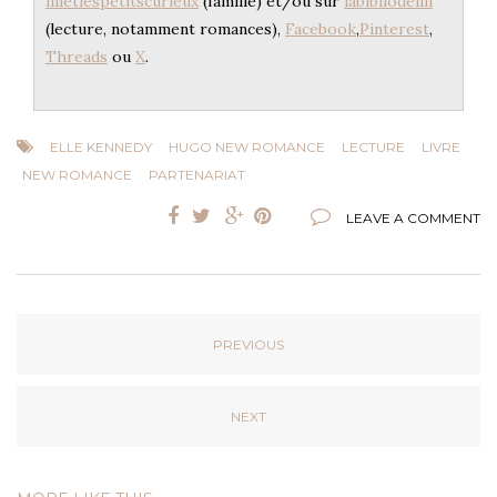
lilietlespetitscurieux
(famille) et/ou sur
labibliodelili
(lecture, notamment romances),
Facebook
,
Pinterest
,
Threads
ou
X
.
ELLE KENNEDY
HUGO NEW ROMANCE
LECTURE
LIVRE
NEW ROMANCE
PARTENARIAT
LEAVE A COMMENT
PREVIOUS
NEXT